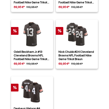
Football Nike Game Trikot
Football Nike Game Trikot
Weiß
Braun
69,95 €*
119,95 €*
69,95 €*
119,95 €*
%
%
Odell Beckham Jr. #13
Nick Chubb #24 Cleveland
Cleveland Browns NFL
Browns NFL Football Nike
Football Nike Game Trikot
Game Trikot Braun
Braun
69,95 €*
119,95 €*
69,95 €*
119,95 €*
%
Deshaun Watson #4