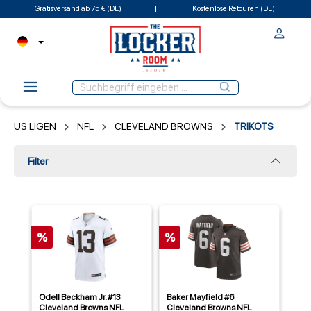
Gratisversand ab 75 € (DE)
Kostenlose Retouren (DE)
US LIGEN
NFL
CLEVELAND BROWNS
TRIKOTS
Filter
%
%
Odell Beckham Jr. #13
Baker Mayfield #6
Cleveland Browns NFL
Cleveland Browns NFL