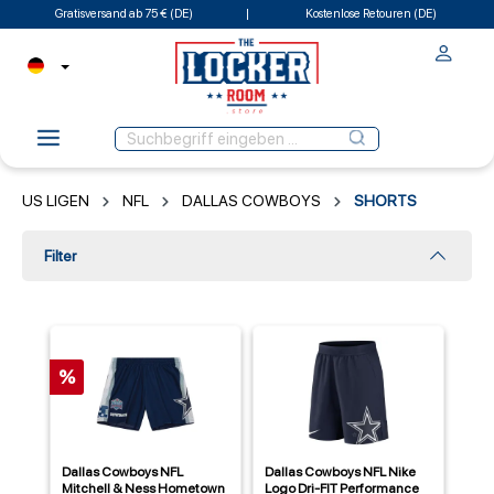
Gratisversand ab 75 € (DE)
Kostenlose Retouren (DE)
US LIGEN
NFL
DALLAS COWBOYS
SHORTS
Filter
%
Dallas Cowboys NFL
Dallas Cowboys NFL Nike
Mitchell & Ness Hometown
Logo Dri-FIT Performance