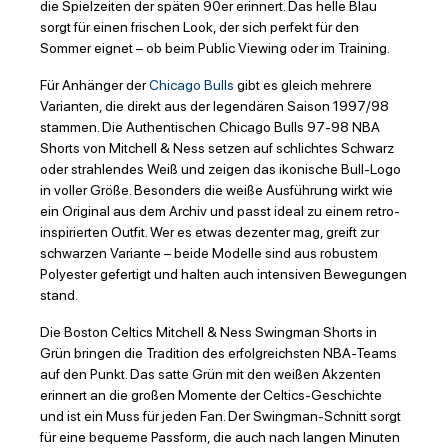
die Spielzeiten der späten 90er erinnert. Das helle Blau
sorgt für einen frischen Look, der sich perfekt für den
Sommer eignet – ob beim Public Viewing oder im Training.
Für Anhänger der
Chicago Bulls
gibt es gleich mehrere
Varianten, die direkt aus der legendären Saison 1997/98
stammen. Die Authentischen Chicago Bulls 97-98 NBA
Shorts von Mitchell & Ness setzen auf schlichtes Schwarz
oder strahlendes Weiß und zeigen das ikonische Bull-Logo
in voller Größe. Besonders die weiße Ausführung wirkt wie
ein Original aus dem Archiv und passt ideal zu einem retro-
inspirierten Outfit. Wer es etwas dezenter mag, greift zur
schwarzen Variante – beide Modelle sind aus robustem
Polyester gefertigt und halten auch intensiven Bewegungen
stand.
Die Boston Celtics Mitchell & Ness Swingman Shorts in
Grün bringen die Tradition des erfolgreichsten NBA-Teams
auf den Punkt. Das satte Grün mit den weißen Akzenten
erinnert an die großen Momente der Celtics-Geschichte
und ist ein Muss für jeden Fan. Der Swingman-Schnitt sorgt
für eine bequeme Passform, die auch nach langen Minuten