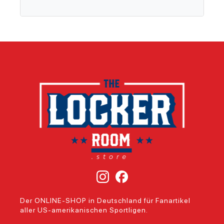
Der ONLINE-SHOP in Deutschland für Fanartikel
aller US-amerikanischen Sportligen.