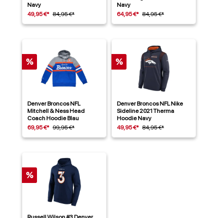
Navy
Navy
49,95 €*
84,95 €*
64,95 €*
84,95 €*
%
%
Denver Broncos NFL
Denver Broncos NFL Nike
Mitchell & Ness Head
Sideline 2021 Therma
Coach Hoodie Blau
Hoodie Navy
69,95 €*
99,95 €*
49,95 €*
84,95 €*
%
Russell Wilson #3 Denver