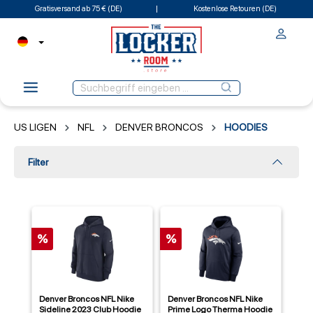
Gratisversand ab 75 € (DE)
Kostenlose Retouren (DE)
US LIGEN
NFL
DENVER BRONCOS
HOODIES
Filter
%
%
Denver Broncos NFL Nike
Denver Broncos NFL Nike
Sideline 2023 Club Hoodie
Prime Logo Therma Hoodie