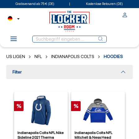
Gratisversand ab 75 € (DE)
Kostenlose Retouren (DE)
US LIGEN
NFL
INDIANAPOLIS COLTS
HOODIES
Filter
%
%
Indianapolis Colts NFL Nike
Indianapolis Colts NFL
Sideline 2021 Therma
Mitchell & Ness Head