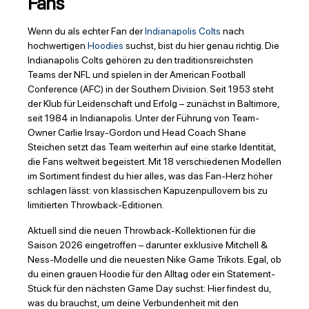
Fans
Wenn du als echter Fan der
Indianapolis Colts
nach
hochwertigen
Hoodies
suchst, bist du hier genau richtig. Die
Indianapolis Colts gehören zu den traditionsreichsten
Teams der NFL und spielen in der American Football
Conference (AFC) in der Southern Division. Seit 1953 steht
der Klub für Leidenschaft und Erfolg – zunächst in Baltimore,
seit 1984 in Indianapolis. Unter der Führung von Team-
Owner Carlie Irsay-Gordon und Head Coach Shane
Steichen setzt das Team weiterhin auf eine starke Identität,
die Fans weltweit begeistert. Mit 18 verschiedenen Modellen
im Sortiment findest du hier alles, was das Fan-Herz höher
schlagen lässt: von klassischen Kapuzenpullovern bis zu
limitierten Throwback-Editionen.
Aktuell sind die neuen Throwback-Kollektionen für die
Saison 2026 eingetroffen – darunter exklusive Mitchell &
Ness-Modelle und die neuesten Nike Game Trikots. Egal, ob
du einen grauen Hoodie für den Alltag oder ein Statement-
Stück für den nächsten Game Day suchst: Hier findest du,
was du brauchst, um deine Verbundenheit mit den