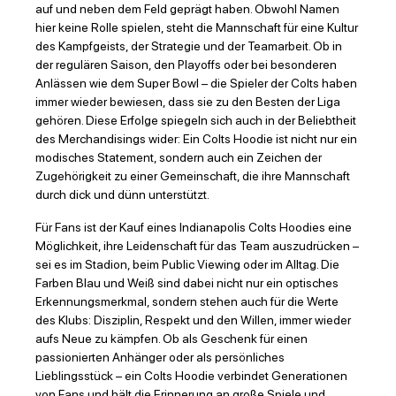
auf und neben dem Feld geprägt haben. Obwohl Namen
hier keine Rolle spielen, steht die Mannschaft für eine Kultur
des Kampfgeists, der Strategie und der Teamarbeit. Ob in
der regulären Saison, den Playoffs oder bei besonderen
Anlässen wie dem Super Bowl – die Spieler der Colts haben
immer wieder bewiesen, dass sie zu den Besten der Liga
gehören. Diese Erfolge spiegeln sich auch in der Beliebtheit
des Merchandisings wider: Ein Colts Hoodie ist nicht nur ein
modisches Statement, sondern auch ein Zeichen der
Zugehörigkeit zu einer Gemeinschaft, die ihre Mannschaft
durch dick und dünn unterstützt.
Für Fans ist der Kauf eines Indianapolis Colts Hoodies eine
Möglichkeit, ihre Leidenschaft für das Team auszudrücken –
sei es im Stadion, beim Public Viewing oder im Alltag. Die
Farben Blau und Weiß sind dabei nicht nur ein optisches
Erkennungsmerkmal, sondern stehen auch für die Werte
des Klubs: Disziplin, Respekt und den Willen, immer wieder
aufs Neue zu kämpfen. Ob als Geschenk für einen
passionierten Anhänger oder als persönliches
Lieblingsstück – ein Colts Hoodie verbindet Generationen
von Fans und hält die Erinnerung an große Spiele und