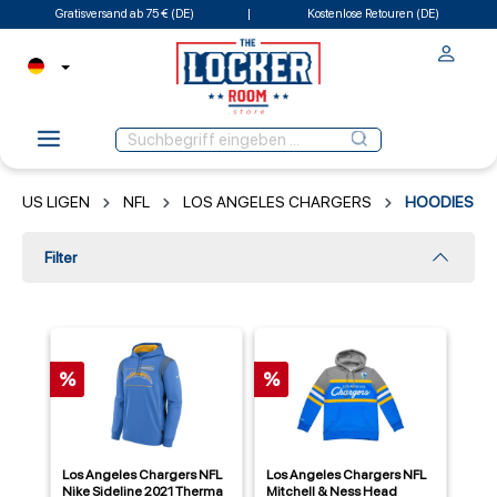
Gratisversand ab 75 € (DE)
Kostenlose Retouren (DE)
US LIGEN
NFL
LOS ANGELES CHARGERS
HOODIES
Filter
%
%
Los Angeles Chargers NFL
Los Angeles Chargers NFL
Nike Sideline 2021 Therma
Mitchell & Ness Head