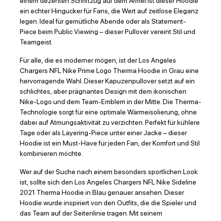
einem dezenten Schriftzug auf dem Ärmel ist dieser Hoodie
ein echter Hingucker für Fans, die Wert auf zeitlose Eleganz
legen. Ideal für gemütliche Abende oder als Statement-
Piece beim Public Viewing – dieser Pullover vereint Stil und
Teamgeist.
Für alle, die es moderner mögen, ist der Los Angeles
Chargers NFL Nike Prime Logo Therma Hoodie in Grau eine
hervorragende Wahl. Dieser Kapuzenpullover setzt auf ein
schlichtes, aber prägnantes Design mit dem ikonischen
Nike-Logo und dem Team-Emblem in der Mitte. Die Therma-
Technologie sorgt für eine optimale Wärmeisolierung, ohne
dabei auf Atmungsaktivität zu verzichten. Perfekt für kühlere
Tage oder als Layering-Piece unter einer Jacke – dieser
Hoodie ist ein Must-Have für jeden Fan, der Komfort und Stil
kombinieren möchte.
Wer auf der Suche nach einem besonders sportlichen Look
ist, sollte sich den Los Angeles Chargers NFL Nike Sideline
2021 Therma Hoodie in Blau genauer ansehen. Dieser
Hoodie wurde inspiriert von den Outfits, die die Spieler und
das Team auf der Seitenlinie tragen. Mit seinem