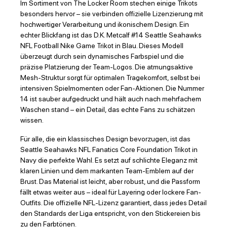
Im Sortiment von The Locker Room stechen einige Trikots
besonders hervor – sie verbinden offizielle Lizenzierung mit
hochwertiger Verarbeitung und ikonischem Design. Ein
echter Blickfang ist das D.K. Metcalf #14 Seattle Seahawks
NFL Football Nike Game Trikot in Blau. Dieses Modell
überzeugt durch sein dynamisches Farbspiel und die
präzise Platzierung der Team-Logos. Die atmungsaktive
Mesh-Struktur sorgt für optimalen Tragekomfort, selbst bei
intensiven Spielmomenten oder Fan-Aktionen. Die Nummer
14 ist sauber aufgedruckt und hält auch nach mehrfachem
Waschen stand – ein Detail, das echte Fans zu schätzen
wissen.
Für alle, die ein klassisches Design bevorzugen, ist das
Seattle Seahawks NFL Fanatics Core Foundation Trikot in
Navy die perfekte Wahl. Es setzt auf schlichte Eleganz mit
klaren Linien und dem markanten Team-Emblem auf der
Brust. Das Material ist leicht, aber robust, und die Passform
fällt etwas weiter aus – ideal für Layering oder lockere Fan-
Outfits. Die offizielle NFL-Lizenz garantiert, dass jedes Detail
den Standards der Liga entspricht, von den Stickereien bis
zu den Farbtönen.