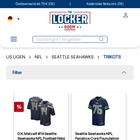
Gratisversand ab 75 € (DE)
Kostenlose Retouren (DE)
US LIGEN
NFL
SEATTLE SEAHAWKS
TRIKOTS
Filter
%
D.K. Metcalf #14 Seattle
Seattle Seahawks NFL
Seahawks NFL Football Nike
Fanatics Core Foundation