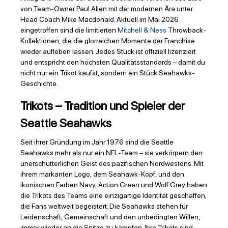
von Team-Owner Paul Allen mit der modernen Ära unter
Head Coach Mike Macdonald. Aktuell im Mai 2026
eingetroffen sind die limitierten
Mitchell & Ness
Throwback-
Kollektionen, die die glorreichen Momente der Franchise
wieder aufleben lassen. Jedes Stück ist offiziell lizenziert
und entspricht den höchsten Qualitätsstandards – damit du
nicht nur ein Trikot kaufst, sondern ein Stück Seahawks-
Geschichte.
Trikots – Tradition und Spieler der
Seattle Seahawks
Seit ihrer Gründung im Jahr 1976 sind die Seattle
Seahawks mehr als nur ein NFL-Team – sie verkörpern den
unerschütterlichen Geist des pazifischen Nordwestens. Mit
ihrem markanten Logo, dem Seahawk-Kopf, und den
ikonischen Farben Navy, Action Green und Wolf Grey haben
die Trikots des Teams eine einzigartige Identität geschaffen,
die Fans weltweit begeistert. Die Seahawks stehen für
Leidenschaft, Gemeinschaft und den unbedingten Willen,
immer wieder an die Spitze zu kämpfen. Ihre Trikots sind