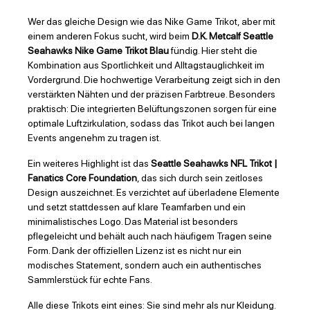
Wer das gleiche Design wie das Nike Game Trikot, aber mit
einem anderen Fokus sucht, wird beim
D.K. Metcalf Seattle
Seahawks Nike Game Trikot Blau
fündig. Hier steht die
Kombination aus Sportlichkeit und Alltagstauglichkeit im
Vordergrund. Die hochwertige Verarbeitung zeigt sich in den
verstärkten Nähten und der präzisen Farbtreue. Besonders
praktisch: Die integrierten Belüftungszonen sorgen für eine
optimale Luftzirkulation, sodass das Trikot auch bei langen
Events angenehm zu tragen ist.
Ein weiteres Highlight ist das
Seattle Seahawks NFL Trikot |
Fanatics Core Foundation
, das sich durch sein zeitloses
Design auszeichnet. Es verzichtet auf überladene Elemente
und setzt stattdessen auf klare Teamfarben und ein
minimalistisches Logo. Das Material ist besonders
pflegeleicht und behält auch nach häufigem Tragen seine
Form. Dank der offiziellen Lizenz ist es nicht nur ein
modisches Statement, sondern auch ein authentisches
Sammlerstück für echte Fans.
Alle diese Trikots eint eines: Sie sind mehr als nur Kleidung.