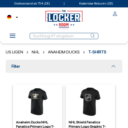
Gratisversand ab 75 € (DE)
Kostenlose Retouren (DE)
US LIGEN
NHL
ANAHEIM DUCKS
T-SHIRTS
Filter
Anaheim Ducks NHL
NHL Shield Fanatics
Fanatics Primary Logo T-
Primary Logo Graphic T-