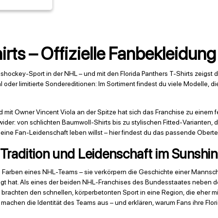
irts – Offizielle Fanbekleidun
ishockey-Sport in der NHL – und mit den Florida Panthers T-Shirts zeigst
der limitierte Sondereditionen: Im Sortiment findest du viele Modelle, d
mit Owner Vincent Viola an der Spitze hat sich das Franchise zu einem fe
der: von schlichten Baumwoll-Shirts bis zu stylischen Fitted-Varianten, 
eine Fan-Leidenschaft leben willst – hier findest du das passende Obertei
– Tradition und Leidenschaft im Sunshin
die Farben eines NHL-Teams – sie verkörpern die Geschichte einer Mannsch
gt hat. Als eines der beiden NHL-Franchises des Bundesstaates neben 
achten den schnellen, körperbetonten Sport in eine Region, die eher mit
machen die Identität des Teams aus – und erklären, warum Fans ihre Florid