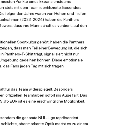
die meisten Punkte eines Expansionsteams
sen stets mit dem Team identifizierte. Besonders
 Die folgenden Jahre waren von Höhen und Tiefen
alteilnahmen (2023–2024) haben die Panthers
 Beweis, dass ihre Mannschaft es verdient, auf den
itionellen Sportkultur gehört, haben die Panthers
zeigen, dass man Teil einer Bewegung ist, die sich
anthers-T-Shirt trägt, signalisiert nicht nur
en Umgebung gedeihen können. Diese emotionale
, das Fans jeden Tag mit sich tragen.
haft für das Team widerspiegelt. Besonders
 offiziellen Teamfarben sofort ins Auge fällt. Das
29,95 EUR ist es eine erschwingliche Möglichkeit,
s, sondern die gesamte NHL-Liga repräsentiert.
 schlichte, aber markante Optik macht es zu einem