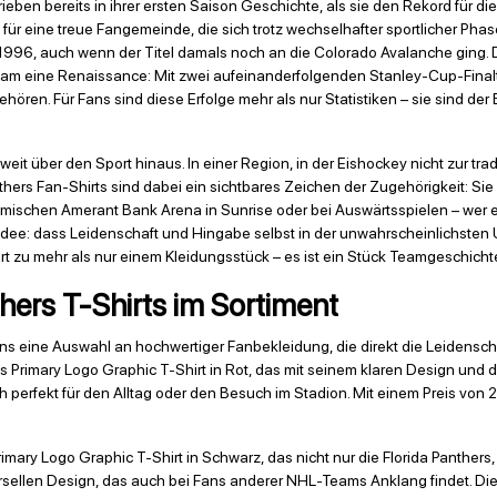
ieben bereits in ihrer ersten Saison Geschichte, als sie den Rekord für 
n für eine treue Fangemeinde, die sich trotz wechselhafter sportlicher Pha
 1996, auch wenn der Titel damals noch an die Colorado Avalanche ging.
 Team eine Renaissance: Mit zwei aufeinanderfolgenden Stanley-Cup-Fin
ören. Für Fans sind diese Erfolge mehr als nur Statistiken – sie sind der
it über den Sport hinaus. In einer Region, in der Eishockey nicht zur trad
ers Fan-Shirts sind dabei ein sichtbares Zeichen der Zugehörigkeit: Sie 
ischen Amerant Bank Arena in Sunrise oder bei Auswärtsspielen – wer ein P
e Idee: dass Leidenschaft und Hingabe selbst in der unwahrscheinlichst
t zu mehr als nur einem Kleidungsstück – es ist ein Stück Teamgeschichte
hers T-Shirts im Sortiment
Fans eine Auswahl an hochwertiger Fanbekleidung, die direkt die Leidensc
 Primary Logo Graphic T-Shirt in Rot, das mit seinem klaren Design und den
 perfekt für den Alltag oder den Besuch im Stadion. Mit einem Preis von 
Primary Logo Graphic T-Shirt in Schwarz, das nicht nur die Florida Panther
rsellen Design, das auch bei Fans anderer NHL-Teams Anklang findet. Die