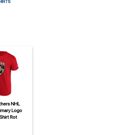
HIRTS
nthers NHL
rimary Logo
Shirt Rot