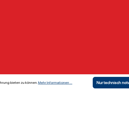
Nur technisch no
hrung bieten zu können.
Mehr Informationen ...
Copyright ©
The Locker Room GmbH & Co KG