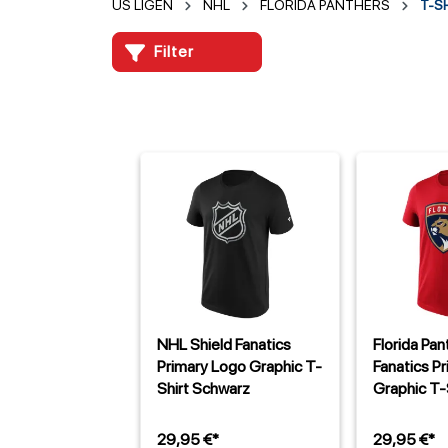
US LIGEN
NHL
FLORIDA PANTHERS
T-S
Filter
NHL Shield Fanatics
Florida Pa
Primary Logo Graphic T-
Fanatics P
Shirt Schwarz
Graphic T-
29,95 €*
29,95 €*