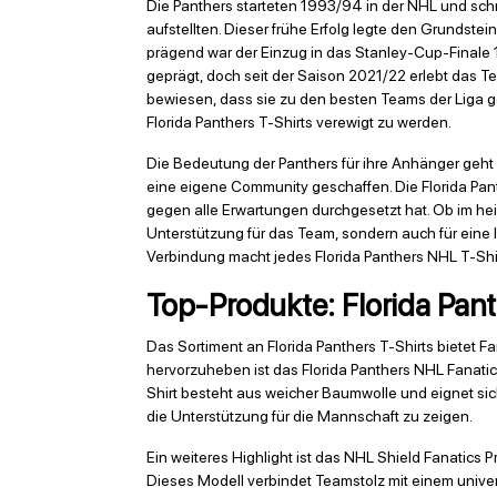
Die Panthers starteten 1993/94 in der NHL und schr
aufstellten. Dieser frühe Erfolg legte den Grundstei
prägend war der Einzug in das Stanley-Cup-Finale
geprägt, doch seit der Saison 2021/22 erlebt das
bewiesen, dass sie zu den besten Teams der Liga geh
Florida Panthers T-Shirts verewigt zu werden.
Die Bedeutung der Panthers für ihre Anhänger geht we
eine eigene Community geschaffen. Die Florida Panth
gegen alle Erwartungen durchgesetzt hat. Ob im heim
Unterstützung für das Team, sondern auch für ein
Verbindung macht jedes Florida Panthers NHL T-Shir
Top-Produkte: Florida Pant
Das Sortiment an Florida Panthers T-Shirts bietet 
hervorzuheben ist das Florida Panthers NHL Fanatics
Shirt besteht aus weicher Baumwolle und eignet sich
die Unterstützung für die Mannschaft zu zeigen.
Ein weiteres Highlight ist das NHL Shield Fanatics 
Dieses Modell verbindet Teamstolz mit einem unive