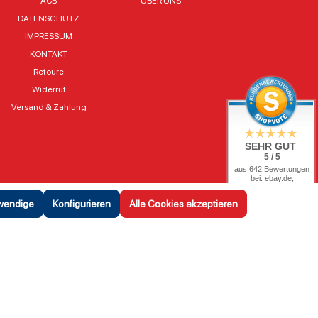
AGB
ÜBER UNS
DATENSCHUTZ
IMPRESSUM
KONTAKT
Retoure
Widerruf
Versand & Zahlung
SEHR GUT
5 / 5
aus 642 Bewertungen
bei: ebay.de,
shopvote.de
twendige
Konfigurieren
Alle Cookies akzeptieren