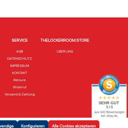
SERVICE
THELOCKERROOM.STORE
AGB
ÜBER UNS
DATENSCHUTZ
IMPRESSUM
KONTAKT
Retoure
Widerruf
Versand & Zahlung
SEHR GUT
5 / 5
aus 642 Bewertungen
bei: ebay.de,
shopvote.de
twendige
Konfigurieren
Alle Cookies akzeptieren