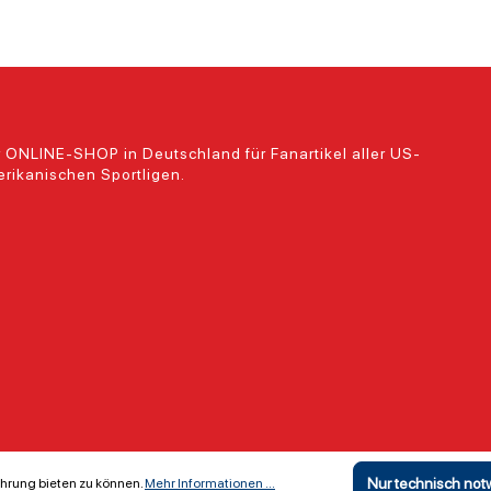
 ONLINE-SHOP in Deutschland für Fanartikel aller US-
rikanischen Sportligen.
Nur technisch no
hrung bieten zu können.
Mehr Informationen ...