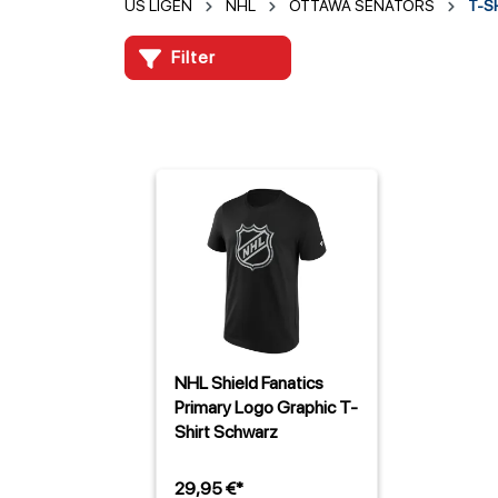
US LIGEN
NHL
OTTAWA SENATORS
T-S
Filter
NHL Shield Fanatics
Primary Logo Graphic T-
Shirt Schwarz
29,95 €*