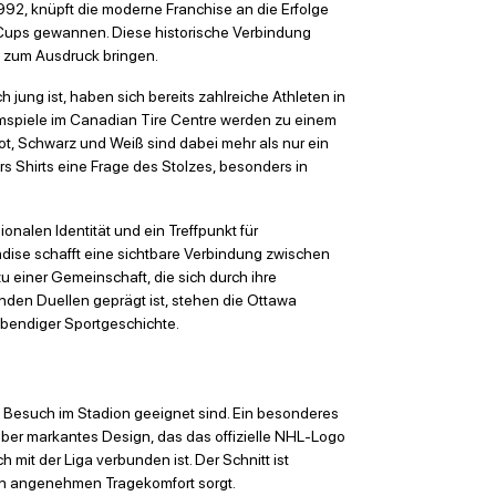
1992, knüpft die moderne Franchise an die Erfolge
 Cups gewannen. Diese historische Verbindung
e zum Ausdruck bringen.
jung ist, haben sich bereits zahlreiche Athleten in
imspiele im Canadian Tire Centre werden zu einem
Rot, Schwarz und Weiß sind dabei mehr als nur ein
s Shirts eine Frage des Stolzes, besonders in
onalen Identität und ein Treffpunkt für
ndise schafft eine sichtbare Verbindung zwischen
u einer Gemeinschaft, die sich durch ihre
enden Duellen geprägt ist, stehen die Ottawa
lebendiger Sportgeschichte.
en Besuch im Stadion geeignet sind. Ein besonderes
 aber markantes Design, das das offizielle NHL-Logo
 mit der Liga verbunden ist. Der Schnitt ist
nen angenehmen Tragekomfort sorgt.