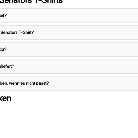
ert?
 Senators T-Shirt?
tig?
liefert?
ben, wenn es nicht passt?
ken