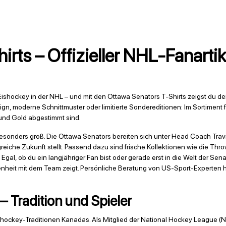
rts – Offizieller NHL-Fanartike
Eishockey in der NHL – und mit den Ottawa Senators T-Shirts zeigst du d
n, moderne Schnittmuster oder limitierte Sondereditionen: Im Sortiment 
 und Gold abgestimmt sind.
 besonders groß. Die Ottawa Senators bereiten sich unter Head Coach Tr
reiche Zukunft stellt. Passend dazu sind frische Kollektionen wie die Thr
Egal, ob du ein langjähriger Fan bist oder gerade erst in die Welt der Sen
it mit dem Team zeigt. Persönliche Beratung von US-Sport-Experten hilft
 Tradition und Spieler
ishockey-Traditionen Kanadas. Als Mitglied der National Hockey League (N