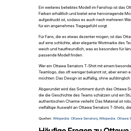
Ein weiteres beliebtes Modell im Fanshop ist das O
Farben erhältlich und bietet eine hervorragende Mög
aufgedruckt ist, sodass es auch nach mehreren Wäs
für ein angenehmes Tragegefühl sorgt.
Für Fans, die es etwas dezenter mögen, ist das Ot
auf eine schlichte, aber elegante Wortmarke des Tea
weich und hautfreundlich, was es besonders für lä
passende Modell finden.
Wer ein Ottawa Senators T-Shirt mit einem besonder
Teamlogo, das oft weniger bekannt ist, aber einen e
möchten. Das Design ist auffällig, ohne aufdringlich
Abgerundet wird das Sortiment durch das Ottawa Sen
die die Geschichte des Teams schätzen und ein Stü
authentischen Charme verleiht. Das Material ist ro
vielfältige Auswahl an Ottawa Senators T-Shirts, di
Quellen:
Wikipedia: Ottawa Senators
,
Wikipedia: Ottawa 
Häufige Fragen zu Ottawa 