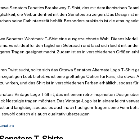
ttawa Senators Fanatics Breakaway T-Shirt, das mit dem ikonischen Teamlog
lichkeit, die Verbundenheit mit den Senators zu zeigen. Das Design ist m
chen seine Farbintensität behält. Besonders praktisch ist die atmungsa
tawa Senators Wordmark T-Shirt eine ausgezeichnete Wahl. Dieses Modell 
ms. Es ist ideal für den täglichen Gebrauch und lässt sich leicht mit and
ngeres Tragen geeignet macht. Zudem ist es in verschiedenen Größen erh
en Twist sucht, sollte sich das Ottawa Senators Alternate Logo T-Shirt ge
inzigartigen Look bietet. Es ist eine großartige Option für Fans, die etw
 zu wirken, und das Shirt ist in verschiedenen Farben erhältlich, sodass f
ators Vintage Logo T-Shirt, das mit einem retro-inspirierten Design überz
ck Nostalgie tragen möchten. Das Vintage-Logo ist in einem leicht verw
bust und langlebig, sodass es auch nach häufigem Tragen seine Form behäl
e sowohl optisch als auch qualitativ überzeugen.
Senators
Senators T-Shirts