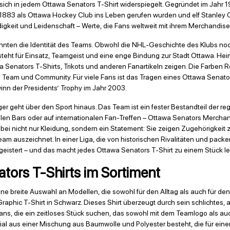
 sich in jedem Ottawa Senators T-Shirt widerspiegelt. Gegründet im Jahr 
s 1883 als Ottawa Hockey Club ins Leben gerufen wurden und elf Stanley
gkeit und Leidenschaft – Werte, die Fans weltweit mit ihrem Merchandis
hnten die Identität des Teams. Obwohl die NHL-Geschichte des Klubs noch 
steht für Einsatz, Teamgeist und eine enge Bindung zur Stadt Ottawa. He
a Senators T-Shirts, Trikots und anderen Fanartikeln zeigen. Die Farben 
 Team und Community. Für viele Fans ist das Tragen eines Ottawa Senator
nn der Presidents’ Trophy im Jahr 2003.
 geht über den Sport hinaus. Das Team ist ein fester Bestandteil der regi
alen Bars oder auf internationalen Fan-Treffen – Ottawa Senators Mercha
bei nicht nur Kleidung, sondern ein Statement: Sie zeigen Zugehörigkeit z
eam auszeichnet. In einer Liga, die von historischen Rivalitäten und pack
begeistert – und das macht jedes Ottawa Senators T-Shirt zu einem Stück 
tors T-Shirts im Sortiment
ine breite Auswahl an Modellen, die sowohl für den Alltag als auch für d
Graphic T-Shirt in Schwarz. Dieses Shirt überzeugt durch sein schlichtes,
 Fans, die ein zeitloses Stück suchen, das sowohl mit dem Teamlogo als auch
rial aus einer Mischung aus Baumwolle und Polyester besteht, die für ei