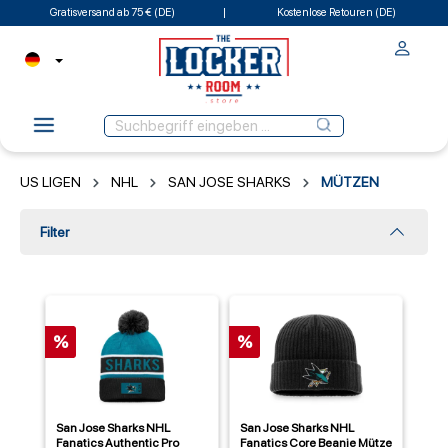
Gratisversand ab 75 € (DE)
Kostenlose Retouren (DE)
US LIGEN
NHL
SAN JOSE SHARKS
MÜTZEN
Filter
%
%
San Jose Sharks NHL
San Jose Sharks NHL
Fanatics Authentic Pro
Fanatics Core Beanie Mütze