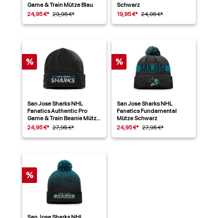
Game & Train Mütze Blau
Schwarz
24,95 €*
29,95 €*
19,95 €*
24,95 €*
%
%
San Jose Sharks NHL
San Jose Sharks NHL
Fanatics Authentic Pro
Fanatics Fundamental
Game & Train Beanie Mütze
Mütze Schwarz
Schwarz
24,95 €*
27,95 €*
24,95 €*
27,95 €*
%
San Jose Sharks NHL