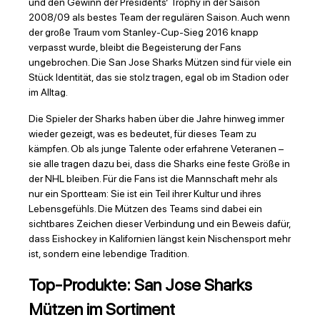
und den Gewinn der Presidents’ Trophy in der Saison
2008/09 als bestes Team der regulären Saison. Auch wenn
der große Traum vom Stanley-Cup-Sieg 2016 knapp
verpasst wurde, bleibt die Begeisterung der Fans
ungebrochen. Die San Jose Sharks Mützen sind für viele ein
Stück Identität, das sie stolz tragen, egal ob im Stadion oder
im Alltag.
Die Spieler der Sharks haben über die Jahre hinweg immer
wieder gezeigt, was es bedeutet, für dieses Team zu
kämpfen. Ob als junge Talente oder erfahrene Veteranen –
sie alle tragen dazu bei, dass die Sharks eine feste Größe in
der NHL bleiben. Für die Fans ist die Mannschaft mehr als
nur ein Sportteam: Sie ist ein Teil ihrer Kultur und ihres
Lebensgefühls. Die Mützen des Teams sind dabei ein
sichtbares Zeichen dieser Verbindung und ein Beweis dafür,
dass Eishockey in Kalifornien längst kein Nischensport mehr
ist, sondern eine lebendige Tradition.
Top-Produkte: San Jose Sharks
Mützen im Sortiment