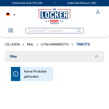
Gratisversand ab 75 € (DE)
Kostenlose Retouren (DE)
US LIGEN
NHL
UTAH MAMMOTH
TRIKOTS
Filter
Keine Produkte
gefunden.