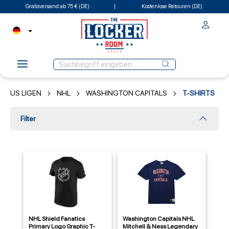
Gratisversand ab 75 € (DE)
Kostenlose Retouren (DE)
US LIGEN
NHL
WASHINGTON CAPITALS
T-SHIRTS
Filter
NHL Shield Fanatics
Washington Capitals NHL
Primary Logo Graphic T-
Mitchell & Ness Legendary