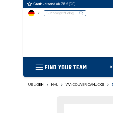
Gratisversand ab 75 € (DE)
FIND YOUR TEAM
K
US LIGEN
NHL
VANCOUVER CANUCKS