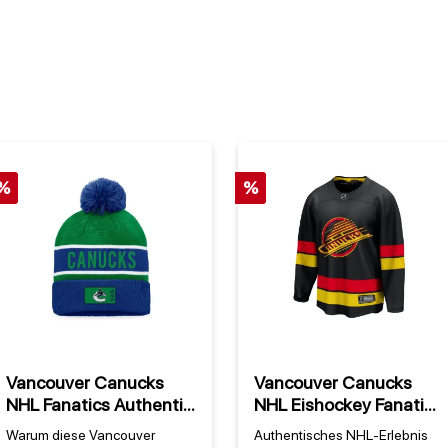
%
%
Vancouver Canucks
Vancouver Canucks
NHL Fanatics Authentic
NHL Eishockey Fanatics
Pro Game & Train
Breakaway Trikot
Warum diese Vancouver
Authentisches NHL-Erlebnis