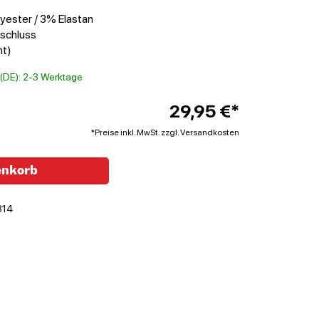
yester / 3% Elastan
rschluss
ht)
t (DE): 2-3 Werktage
29,95 €*
*Preise inkl. MwSt. zzgl. Versandkosten
enkorb
814