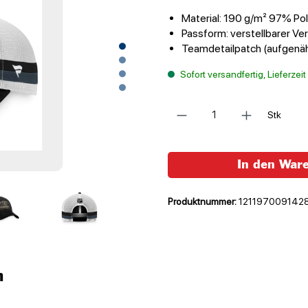
Material: 190 g/m² 97% Pol
Passform: verstellbarer Ve
Teamdetailpatch (aufgenä
Sofort versandfertig, Lieferzei
Anzahl
Stk
In den War
Produktnummer:
121197009142
n