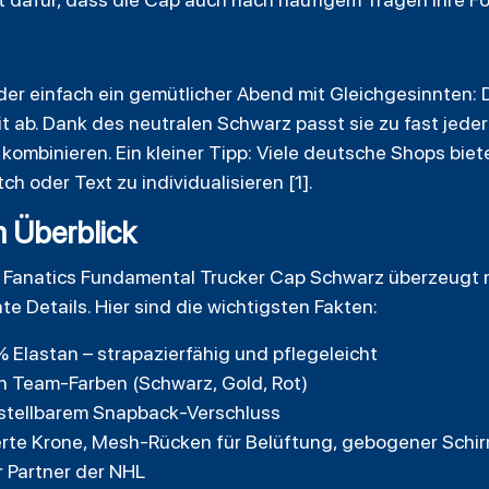
er einfach ein gemütlicher Abend mit Gleichgesinnten:
 ab. Dank des neutralen Schwarz passt sie zu fast jeder 
ombinieren. Ein kleiner Tipp: Viele deutsche Shops biete
h oder Text zu individualisieren [1].
m Überblick
L
Fanatics
Fundamental Trucker Cap Schwarz überzeugt ni
 Details. Hier sind die wichtigsten Fakten:
% Elastan – strapazierfähig und pflegeleicht
en Team-Farben (Schwarz, Gold, Rot)
rstellbarem Snapback-Verschluss
erte Krone, Mesh-Rücken für Belüftung, gebogener Schi
er Partner der NHL