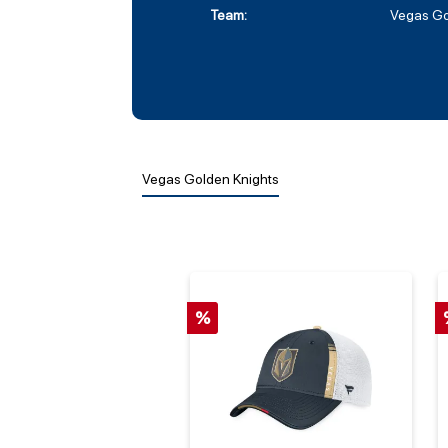
Team:
Vegas Go
Vegas Golden Knights
%