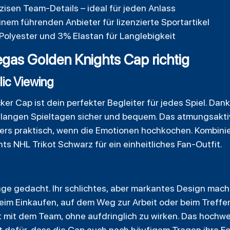
zisen Team-Details – ideal für jeden Anlass
inem führenden Anbieter für lizenzierte Sportartikel
olyester und 3% Elastan für Langlebigkeit
egas Golden Knights Cap richtig
lic Viewing
er Cap ist dein perfekter Begleiter für jedes Spiel. Dank
ei langen Spieltagen sicher und bequem. Das atmungsakti
ders praktisch, wenn die Emotionen hochkochen. Kombini
 NHL Trikot Schwarz für ein einheitliches Fan-Outfit.
tage gedacht. Ihr schlichtes, aber markantes Design mach
beim Einkaufen, auf dem Weg zur Arbeit oder beim Treffe
 mit dem Team, ohne aufdringlich zu wirken. Das hochwe
t dafür, dass die Cap auch nach häufigem Tragen ihre Fo