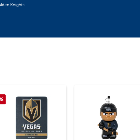
lden Knights
%