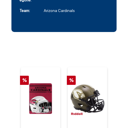
egorie:
Team:
Arizona Cardinals
%
%