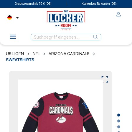
Gratisversand ab 75 € (DE)
Kostenlose Retouren (DE)
US LIGEN
NFL
ARIZONA CARDINALS
SWEATSHIRTS