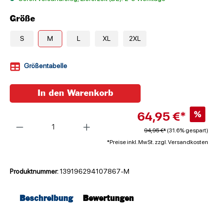
Größe
S
M
L
XL
2XL
Größentabelle
In den Warenkorb
64,95 €*
%
Anzahl
94,95 €*
(31.6% gespart)
*Preise inkl. MwSt. zzgl. Versandkosten
Produktnummer:
139196294107867-M
Beschreibung
Bewertungen