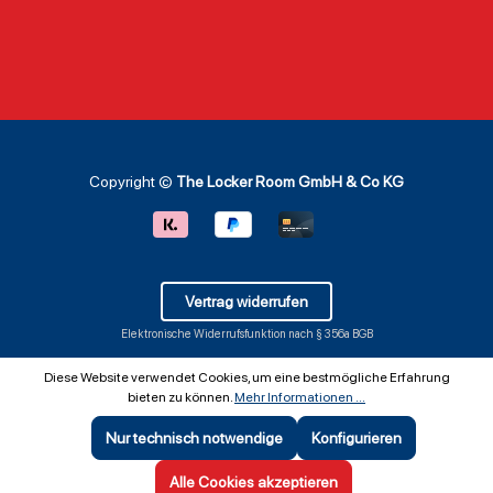
stylisches
2008 [1] – dieses
Einfa
Wohnaccessoire
Team steht für
dank 
Anwendung und
Durchhaltevermög
Löche
Einsatzmöglichkeit
en und
Größe
en Gemütlichkeit
Leidenschaft. Der
Wand:
für den Game-Day
Riddell Speed Mini
Wohnz
Die Arizona
Helm fängt diese
oder 
Cardinals Decke
Tradition ein und
Anwe
ist der perfekte
macht sie greifbar.
Einsat
Begleiter für
Ob als Deko für
du di
Copyright ©
The Locker Room GmbH & Co KG
spannende NFL-
dein Fan-Regal,
nach
Spiele. Egal, ob du
als Geschenk für
das B
das Heimspiel der
einen Cardinals-
am be
Cardinals im State
Anhänger oder als
Geltu
Farm Stadium
Highlight deiner
Das A
verfolgst oder dich
Merchandise-
Cardi
Vertrag widerrufen
auf ein
Sammlung: Dieser
Vinta
Elektronische Widerrufsfunktion nach § 356a BGB
Auswärtsspiel
Helm ist ein Muss
Blech
freust – mit dieser
für jeden, der die
sich f
Decke bist du
NFL liebt. Warum
Räume
Diese Website verwendet Cookies, um eine bestmögliche Erfahrung
bestens
dieser Mini-Helm
du de
bieten zu können.
Mehr Informationen ...
vorbereitet. Die
überzeugt Der
Begei
großzügige Größe
arizona cardinals
die N
Nur technisch notwendige
Konfigurieren
von 117 x 152 cm
nfl riddell 2022
möcht
SEHR GUT
(5 / 5)
sorgt dafür, dass
salute to service nfl
es im
aus
642
Bewertungen bei: ebay.de, shopvote.de ⓘ
Alle Cookies akzeptieren
Informationen zur Echtheit der Bewertungen