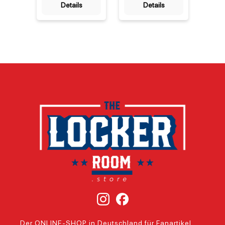
Details
Details
Artikel der Arizona
eines der
deine
Cardinals, einem
traditionsreichsten
zu hol
der
Teams der NFL. Als
Arizo
traditionsreichsten
offizielles
1898 
Teams der NFL [1],
Lizenzprodukt der
und d
verbindet diese
National Football
ältest
Decke
League (NFL)
kontin
hochwertige
bringt dieser Mini-
beste
Verarbeitung mit
Helm die
Footb
dem Stolz auf dein
ikonischen Farben
USA [1
Lieblingsteam. Die
und das Design
Tradit
Arizona Cardinals
der Arizona
Leide
NFL Super Plush
Cardinals direkt in
Dieses
Run Decke von
dein Zuhause. Die
lizenz
Northwest
Salute-to-Service-
Produk
überzeugt durch
Edition 2022 ehrt
hochw
ihr weiches
dabei besonders
Mater
Material und das
die Verdienste der
zeitl
markante Design,
Veteranen und
Desig
das sofort
aktiven
Raum 
erkennbar ist.
Soldatinnen und
aufwer
Perfekt für
Soldaten, was dem
Wandd
gemütliche
Helm eine
im W
Abende auf der
besondere
oder a
Der ONLINE-SHOP in Deutschland für Fanartikel
Couch oder als
symbolische
in de