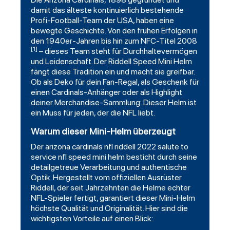
damit das älteste kontinuierlich bestehende
Profi-Football-Team der USA, haben eine
bewegte Geschichte. Von den frühen Erfolgen in
den 1940er-Jahren bis hin zum NFC-Titel 2008
[1]
– dieses Team steht für Durchhaltevermögen
und Leidenschaft. Der Riddell Speed Mini Helm
fängt diese Tradition ein und macht sie greifbar.
Ob als Deko für dein Fan-Regal, als Geschenk für
einen Cardinals-Anhänger oder als Highlight
deiner Merchandise-Sammlung: Dieser Helm ist
ein Muss für jeden, der die NFL liebt.
Warum dieser Mini-Helm überzeugt
Der arizona cardinals nfl riddell 2022 salute to
service
nfl speed mini helm besticht durch seine
detailgetreue Verarbeitung und authentische
Optik. Hergestellt vom offiziellen Ausrüster
Riddell, der seit Jahrzehnten die
Helme
echter
NFL-Spieler fertigt, garantiert dieser Mini-Helm
höchste Qualität und Originalität. Hier sind die
wichtigsten Vorteile auf einen Blick: