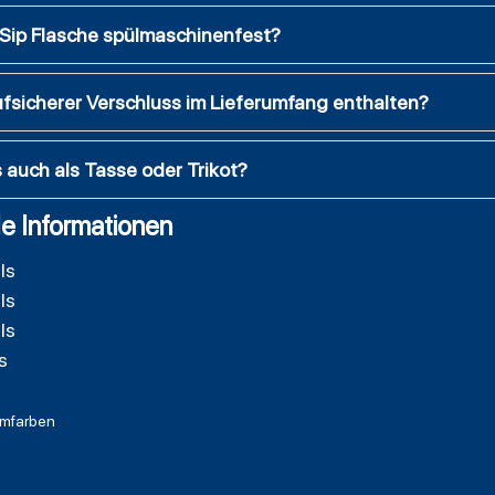
g Sip Flasche spülmaschinenfest?
ufsicherer Verschluss im Lieferumfang enthalten?
s auch als Tasse oder Trikot?
e Informationen
ls
ls
ls
s
mfarben