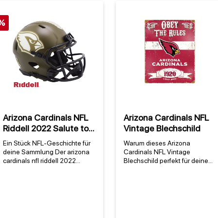
%
Arizona Cardinals NFL
Arizona Cardinals NFL
Riddell 2022 Salute to
Vintage Blechschild
Service NFL Speed Mini
Ein Stück NFL-Geschichte für
Warum dieses Arizona
Helm
deine Sammlung Der arizona
Cardinals NFL Vintage
cardinals nfl riddell 2022
Blechschild perfekt für deine
salute to service nfl speed mini
Fan-Deko ist Ein Arizona
helm ist mehr als nur ein
Cardinals NFL Vintage
Fanartikel – er verkörpert die
Blechschild kaufen bedeutet,
Leidenschaft für eines der
ein Stück Football-Geschichte
traditionsreichsten Teams der
in deine vier Wände zu holen.
NFL. Als offizielles
Die Arizona Cardinals, 1898