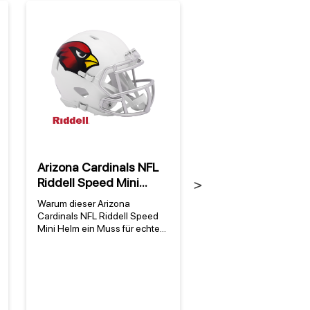
Arizona Cardinals NFL
Arizona Cardinals
Riddell Speed Mini
Zone Read Strand
Next
Helm
Warum dieser Arizona
Warum das Arizona Car
Cardinals NFL Riddell Speed
NFL Zone Read Strand
Mini Helm ein Muss für echte
perfekt für Fans istDas 
Fans ist Der Arizona Cardinals
Cardinals NFL Zone Re
NFL Riddell Speed Mini Helm
Strandtuch ist mehr als 
ist mehr als nur ein
Accessoire – es ist ein
Sammlerstück – er verkörpert
Statement für alle, die i
die Leidenschaft für eines der
Leidenschaft für die Ar
traditionsreichsten Teams der
Cardinals und die NFL 