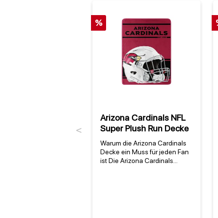
%
Arizona Cardinals NFL
Super Plush Run Decke
Previous
Warum die Arizona Cardinals
Decke ein Muss für jeden Fan
ist Die Arizona Cardinals
Decke ist mehr als nur ein
Fanartikel – sie ist ein Stück
Teamgeschichte für dein
Zuhause. Als offizieller
Merchandise-Artikel der
Arizona Cardinals, einem der