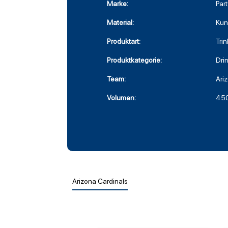
Marke:
Par
Material:
Kuns
Produktart:
Tri
Produktkategorie:
Dri
Team:
Ari
Volumen:
450
Arizona Cardinals