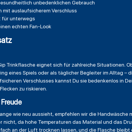
 gesundheitlich unbedenklichen Gebrauch
n mit auslaufsicherem Verschluss
t für unterwegs
einen echten Fan-Look
atz
ip Trinkflasche eignet sich für zahlreiche Situationen. O
ing eines Spiels oder als täglicher Begleiter im Alltag – d
ufsicheren Verschlusses kannst Du sie bedenkenlos in De
Flecken zu riskieren.
e Freude
 lange wie neu aussieht, empfehlen wir die Handwäsche m
der nicht, da hohe Temperaturen das Material und das Dr
ch an der Luft trocknen lassen, und die Flasche bleibt ei