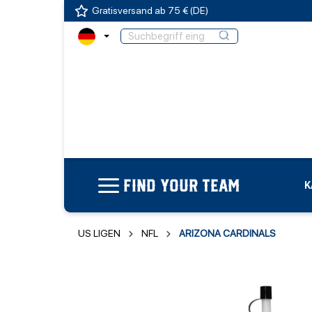
Gratisversand ab 75 € (DE)
FIND YOUR TEAM
K
US LIGEN
NFL
ARIZONA CARDINALS