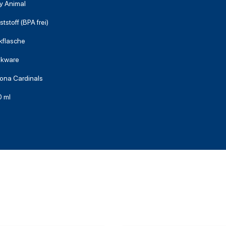
ty Animal
tstoff (BPA frei)
nkflasche
nkware
zona Cardinals
 ml