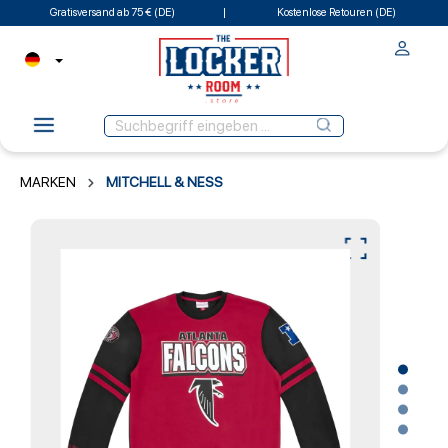
Gratisversand ab 75 € (DE)
Kostenlose Retouren (DE)
MARKEN
MITCHELL & NESS