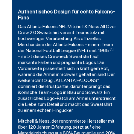
Authentisches Design für echte Falcons-
Fans
Das
Atlanta Falcons
NFL
Mitchell
& Ness All Over
Crew 2.0
Sweatshirt
vereint Teamstolz mit
hochwertiger Verarbeitung. Als offizielles
Merchandise der Atlanta Falcons – einem Team
[1]
der National Football League (NFL) seit 1965
– setzt dieses Crewneck Sweatshirt auf
markante Farben und prägnante Logos. Die
Vorderseite präsentiert sich in kräftigem Rot,
während die Ärmel in Schwarz gehalten sind. Der
weiße Schriftzug „ATLANTA FALCONS“
dominiert die Brustpartie, darunter prangt das
ikonische Team-Logo in Blau und Schwarz. Ein
zusätzliches Logo-Patch am Ärmel unterstreicht
die Liebe zum Detail und macht das Sweatshirt
zu einem echten Hingucker.
Mitchell & Ness, der renommierte Hersteller mit
über 120 Jahren Erfahrung, setzt auf eine
Materialmischung aus 80% Baumwolle und 20%