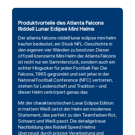
Produktvorteile des Atlanta Falcons
Riddell Lunar Eclipse Mini Helms
Der
atlanta falcons
riddell
lunar eclipse mini helm
kaufen bedeutet, ein Stück NFL-Geschichte in
den eigenen vier Wänden zu besitzen. Dieser
offiziell lizenzierte Mini Helm der Atlanta Falcons
ist nicht nur ein Sammlerstück, sondern auch ein
echter Hingucker für jeden
Football
-Fan. Die
Falcons, 1965 gegründet und seit jeher in der
National Football Conference (NFC) vertreten,
stehen für Leidenschaft und Tradition – und
dieser Helm verkörpert genau das.
Mit der charakteristischen Lunar Eclipse Edition
in mattem Weiß setzt der Helm ein modernes
Statement, das perfekt zu den Teamfarben Rot,
Schwarz und Weiß passt. Die detailgetreue
Nachbildung des Riddell Speed Helms
überzeugt durch präzise Verarbeitung und