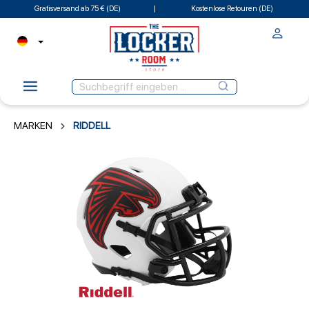
Gratisversand ab 75 € (DE)
Kostenlose Retouren (DE)
MARKEN
RIDDELL