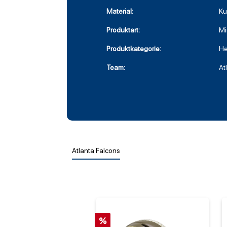
Material:
Ku
Produktart:
Mi
Produktkategorie:
He
Team:
At
Atlanta Falcons
%