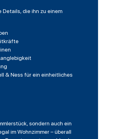
Details, die ihn zu einem
rben
itkräfte
rinen
Langlebigkeit
ung
 & Ness für ein einheitliches
ammlerstück, sondern auch ein
 Regal im Wohnzimmer – überall