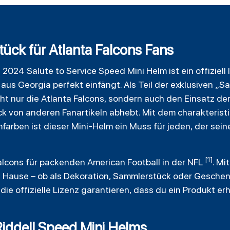
ück für Atlanta Falcons Fans
l
2024 Salute to Service Speed Mini Helm ist ein offiziell
us Georgia perfekt einfängt. Als Teil der exklusiven „Sa
ht nur die Atlanta Falcons, sondern auch den Einsatz der
ck von anderen Fanartikeln abhebt. Mit dem charakteris
arben ist dieser Mini-Helm ein Muss für jeden, der sein
[1]
Falcons für packenden American
Football
in der NFL
. Mi
h Hause – ob als Dekoration, Sammlerstück oder Geschenk
ie offizielle Lizenz garantieren, dass du ein Produkt er
Riddell Speed Mini Helms