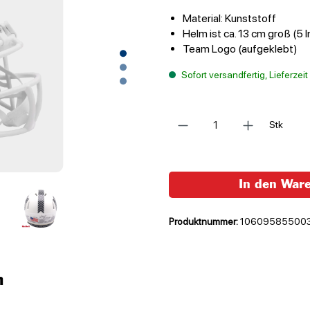
Material: Kunststoff
Helm ist ca. 13 cm groß (5 I
Team Logo (aufgeklebt)
Sofort versandfertig, Lieferzei
Anzahl
Stk
In den War
Produktnummer:
10609585500
n