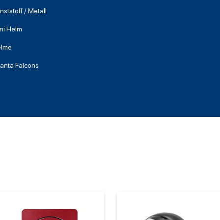
nststoff / Metall
ni Helm
lme
lanta Falcons