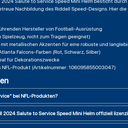
l 2024 Salute to Service Speed Mini Helm besticht durc
getreue Nachbildung des Riddell Speed-Designs. Hier die
 führenden Hersteller von Football-Ausrüstung
n Spielzeug, nicht zum Tragen geeignet)
 mit metallischen Akzenten für eine robuste und langleb
Atlanta Falcons-Farben (Rot, Schwarz, Silber)
deal für Dekorationszwecke
ertes NFL-Produkt (Artikelnummer: 106095855003047)
gen
vice“ bei NFL-Produkten?
ll 2024 Salute to Service Speed Mini Helm offiziell lizenz