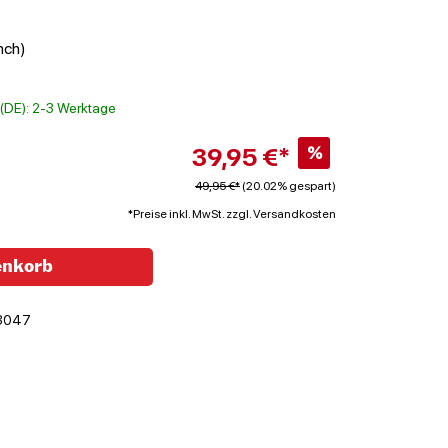
nch)
t (DE): 2-3 Werktage
39,95 €*
%
49,95 €*
(20.02% gespart)
*Preise inkl. MwSt. zzgl. Versandkosten
enkorb
3047