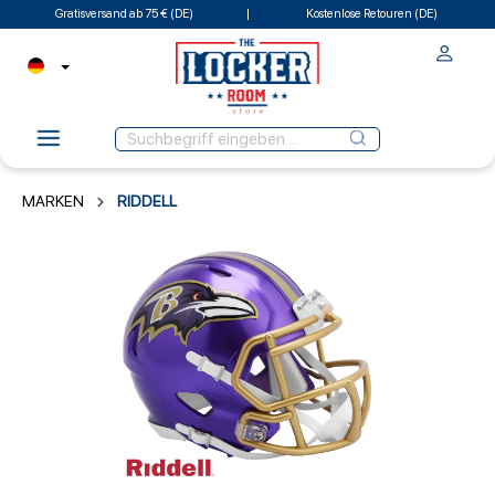
Gratisversand ab 75 € (DE)
Kostenlose Retouren (DE)
MARKEN
RIDDELL