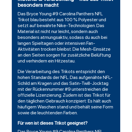
besonders macht
Das Bryce Young #9 Carolina Panthers NFL
Trikot blau besteht aus 100 % Polyester und
setzt auf bewährte Nike-Technologien. Das
Material ist nicht nur leicht, sondern auch
besonders atmungsaktiv, sodass du auch bei
langen Spieltagen oder intensiven Fan-
Aktivitäten trocken bleibst. Die Mesh-Einsätze
an den Seiten sorgen für zusätzliche Belüftung
und verhindern ein Hitzestau.
Die Verarbeitung des Trikots entspricht den
hohen Standards der NFL. Das aufgenähte NFL-
Schild am Kragen und das
Satin
-Twill-Jocktag
mit der Rückennummer #9 unterstreichen die
offizielle Lizenzierung. Zudem ist das Trikot für
den täglichen Gebrauch konzipiert: Es hält auch
häufigem Waschen stand und behält seine Form
sowie die leuchtenden Farben.
Für wen ist dieses Trikot geeignet?
Das Bryce Young #9
Carolina Panthers
NFL