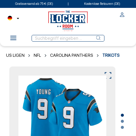
Gratisversand ab 75 € (DE)
Kostenlose Retouren (DE)
US LIGEN
NFL
CAROLINA PANTHERS
TRIKOTS