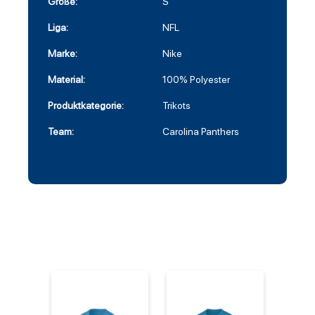
Größe:
S
Liga:
NFL
Marke:
Nike
Material:
100% Polyester
Produktkategorie:
Trikots
Team:
Carolina Panthers
%