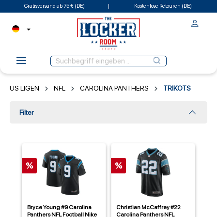
Gratisversand ab 75 € (DE)
Kostenlose Retouren (DE)
US LIGEN
NFL
CAROLINA PANTHERS
TRIKOTS
Filter
%
%
Bryce Young #9 Carolina
Christian McCaffrey #22
Panthers NFL Football Nike
Carolina Panthers NFL