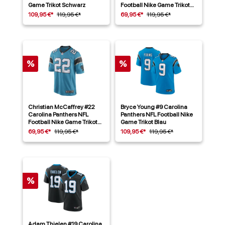
Game Trikot Schwarz
Football Nike Game Trikot
Schwarz
109,95 €*
119,95 €*
69,95 €*
119,95 €*
%
%
Christian McCaffrey #22
Bryce Young #9 Carolina
Carolina Panthers NFL
Panthers NFL Football Nike
Football Nike Game Trikot
Game Trikot Blau
Alternate Blau
69,95 €*
119,95 €*
109,95 €*
119,95 €*
%
Adam Thielen #19 Carolina