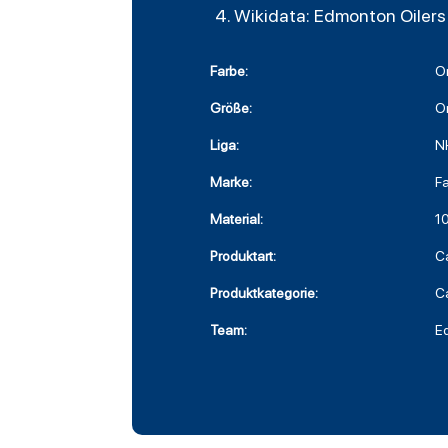
Wikidata: Edmonton Oilers
Farbe:
O
Größe:
O
Liga:
N
Marke:
Fa
Material:
1
Produktart:
C
Produktkategorie:
C
Team:
E