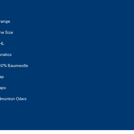
range
ne Size
HL
natics
00% Baumwolle
ap
aps
dmonton Oilers