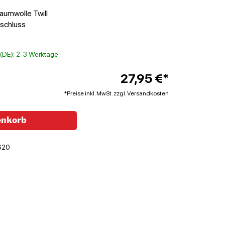
aumwolle Twill
rschluss
t (DE): 2-3 Werktage
27,95 €*
*Preise inkl. MwSt. zzgl. Versandkosten
enkorb
620