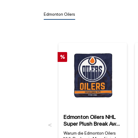
Edmonton Oilers
%
Edmonton Oilers NHL
Super Plush Break Away
Previous
Decke
Warum die Edmonton Oilers