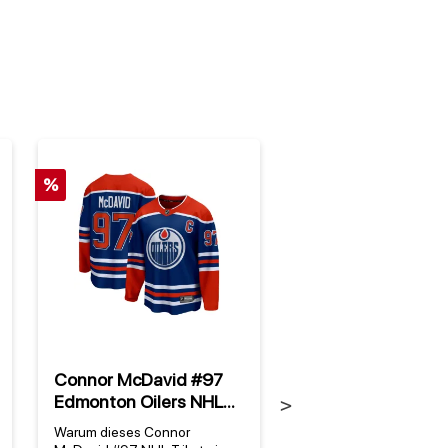
%
Connor McDavid #97
Edmonton Oilers 
Edmonton Oilers NHL
Fanatics Authenti
Next
Eishockey Fanatics
Game & Train Cap
Warum dieses Connor
Edmonton Oilers NHL C
Breakaway Trikot Home