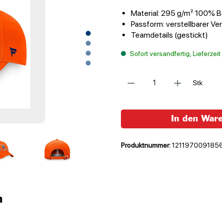
Material: 295 g/m² 100% B
Passform: verstellbarer Ve
Teamdetails (gestickt)
Sofort versandfertig, Lieferzei
Anzahl
Stk
In den War
Produktnummer:
121197009185
n