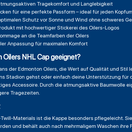
atmungsaktiven Tragekomfort und Langlebigkeit
ücken für eine perfekte Passform – ideal für jeden Kopfu
optimalen Schutz vor Sonne und Wind ohne schweres Ge
-Produkt mit hochwertiger Stickerei des Oilers-Logos
Hommage an die Teamfarben der Oilers
bler Anpassung für maximalen Komfort
n Oilers NHL Cap geeignet?
Fans der Edmonton Oilers, die Wert auf Qualität und Stil l
 ins Stadion gehst oder einfach deine Unterstützung für
eitiges Accessoire. Durch die atmungsaktive Baumwolle eig
ngere Tragezeiten.
t
ill-Materials ist die Kappe besonders pflegeleicht. Si
den und behält auch nach mehrmaligem Waschen ihre F