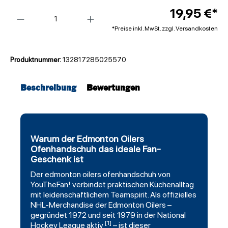
Anzahl
19,95 €*
*Preise inkl. MwSt. zzgl. Versandkosten
Produktnummer:
132817285025570
Beschreibung
Bewertungen
Warum der Edmonton Oilers
Ofenhandschuh das ideale Fan-
Geschenk ist
Der
edmonton oilers
ofenhandschuh von
YouTheFan
! verbindet praktischen Küchenalltag
mit leidenschaftlichem Teamspirit. Als offizielles
NHL-Merchandise der Edmonton Oilers –
gegründet 1972 und seit 1979 in der National
[1]
Hockey League aktiv
– ist dieser