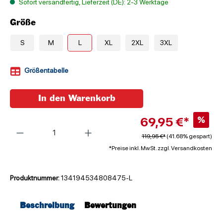
Sofort versandfertig, Lieferzeit (DE): 2-3 Werktage
Größe
S
M
L
XL
2XL
3XL
Größentabelle
In den Warenkorb
69,95 €*
%
Anzahl
119,95 €*
(41.68% gespart)
*Preise inkl. MwSt. zzgl. Versandkosten
Produktnummer:
134194534808475-L
Beschreibung
Bewertungen