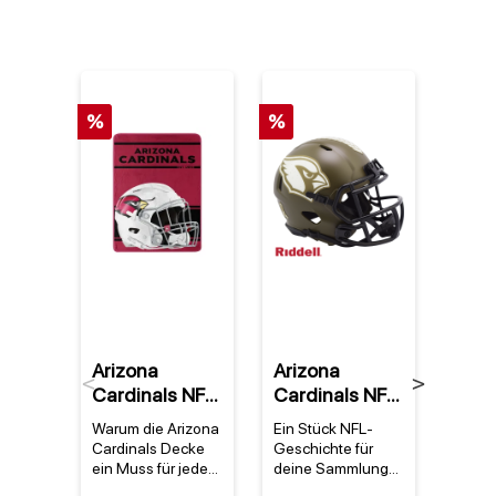
%
%
Arizona
Arizona
Ariz
Previous
Next
Cardinals NFL
Cardinals NFL
Card
Super Plush
Riddell 2022
Vint
Warum die Arizona
Ein Stück NFL-
Warum
Run Decke
Salute to
Blec
Cardinals Decke
Geschichte für
Arizo
Service NFL
ein Muss für jeden
deine Sammlung
NFL V
Fan ist Die Arizona
Der arizona
Blechs
Speed Mini