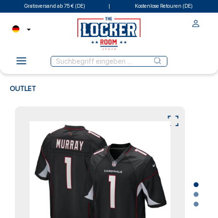
Gratisversand ab 75 € (DE)
Kostenlose Retouren (DE)
OUTLET