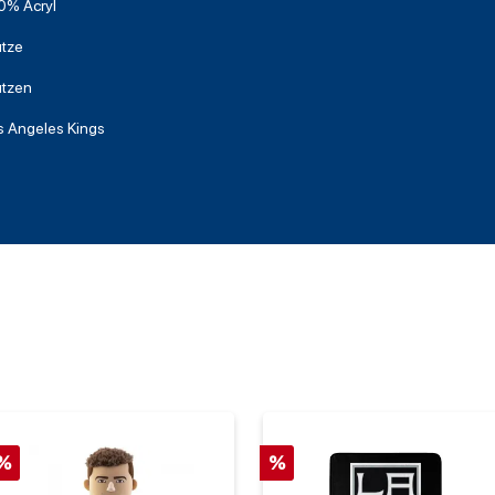
0% Acryl
tze
tzen
s Angeles Kings
%
%