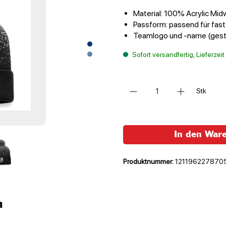
Material: 100% Acrylic Mid
Passform: passend für fas
Teamlogo und -name (gest
Sofort versandfertig, Lieferzei
Anzahl
Stk
In den War
Produktnummer:
121196227870
n