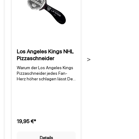
Los Angeles Kings NHL
Los Angeles King
Pizzaschneider
Schneidebrett
Next
Warum der Los Angeles Kings
Produktvorteile des Los
Pizzaschneider jedes Fan-
Angeles Kings NHL
Herz höher schlagen lässt Der
Schneidebretts Das Lo
los angeles kings
Angeles Kings NHL
pizzaschneider ist mehr als nur
Schneidebrett ist mehr a
ein Küchenhelfer – er ist ein
ein Küchenutensil – es i
Stück Teamgeschichte für
Stück Teamkultur für de
deine Küche. Seit 1967 steht
Küche. Als offizielles
das NHL-Team aus Los
Merchandise der Los A
Angeles für Leidenschaft und
Kings vereint es prakti
19,95 €*
19,95 €*
Erfolg, und dieser offiziell
Nutzen mit der Leidens
lizenzierte Pizzaschneider
für die NHL. Das Schnei
bringt diese Energie direkt auf
im markanten Design d
Details
Details