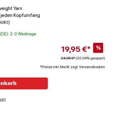
weight Yarn
t jeden Kopfumfang
ickt)
t (DE): 2-3 Werktage
19,95 €*
%
24,95 €*
(20.04% gespart)
*Preise inkl. MwSt. zzgl. Versandkosten
enkorb
561