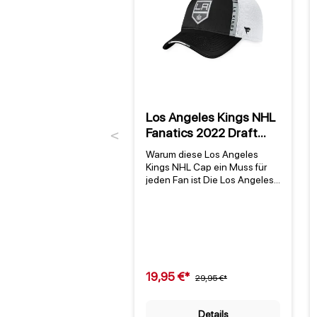
Los Angeles Kings NHL
Fanatics 2022 Draft
Previous
Authentic Pro On Stage
Warum diese Los Angeles
Trucker Cap
Kings NHL Cap ein Muss für
jeden Fan ist Die Los Angeles
Kings NHL Fanatics 2022 Draft
Authentic Pro On Stage
Trucker Cap ist mehr als nur
ein Fanartikel – sie ist ein
offizielles Stück
Teamgeschichte. Als
lizenziertes Produkt der
19,95 €*
29,95 €*
National Hockey League (NHL)
trägt diese Trucker Cap das
echte Logo der Los Angeles
Details