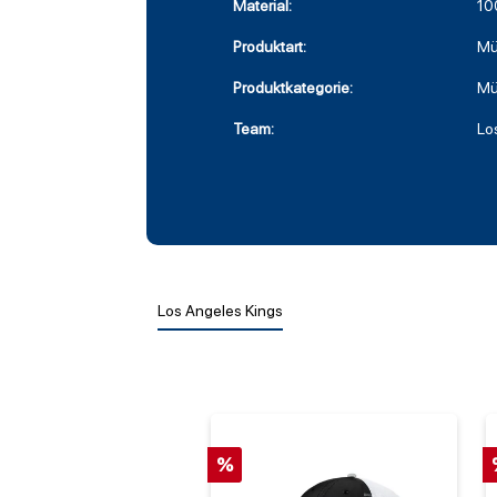
Material:
10
Produktart:
Mü
Produktkategorie:
Mü
Team:
Lo
Los Angeles Kings
%