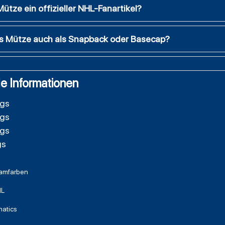
ütze ein offizieller NHL-Fanartikel?
gs Mütze auch als Snapback oder Basecap?
e Informationen
ngs
ngs
ngs
gs
amfarben
L
natics