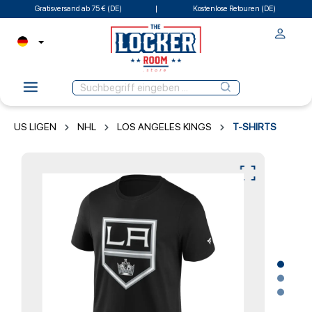
Gratisversand ab 75 € (DE)
Kostenlose Retouren (DE)
US LIGEN
NHL
LOS ANGELES KINGS
T-SHIRTS