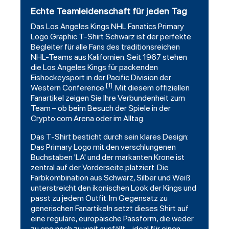
Echte Teamleidenschaft für jeden Tag
Das
Los Angeles Kings
NHL
Fanatics
Primary
Logo Graphic T-Shirt
Schwarz
ist der perfekte
Begleiter für alle Fans des traditionsreichen
NHL-Teams aus Kalifornien. Seit 1967 stehen
die Los Angeles Kings für packenden
Eishockeysport in der Pacific Division der
[1]
Western Conference
. Mit diesem offiziellen
Fanartikel zeigen Sie Ihre Verbundenheit zum
Team – ob beim Besuch der Spiele in der
Crypto.com Arena oder im Alltag.
Das T-Shirt besticht durch sein klares Design:
Das Primary Logo mit den verschlungenen
Buchstaben 'LA' und der markanten Krone ist
zentral auf der Vorderseite platziert. Die
Farbkombination aus Schwarz, Silber und Weiß
unterstreicht den ikonischen Look der Kings und
passt zu jedem Outfit. Im Gegensatz zu
generischen Fanartikeln setzt dieses Shirt auf
eine reguläre, europäische Passform, die weder
zu eng noch zu weit ausfällt – ideal für einen