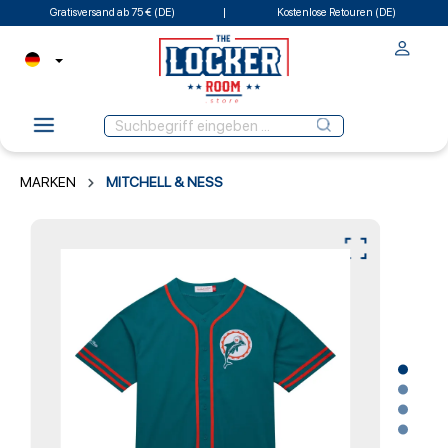
Gratisversand ab 75 € (DE)
Kostenlose Retouren (DE)
MARKEN
MITCHELL & NESS