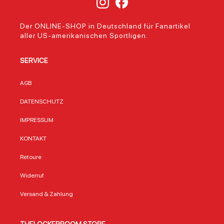
einzigartige
hochwertigen
Sport
Verbindung aus
Fleece-Material,
und
Tradition und
das für Wärme und
Allta
Der ONLINE-SHOP in Deutschland für Fanartikel
modernem
Komfort sorgt.
eAnw
aller US-amerikanischen Sportligen.
Football. Dieser
Perfekt für
Einsa
Mini-Helm im
gemütliche
Turnbe
Speed-Design
Abende auf der
nur ei
SERVICE
bringt diese
Couch oder als
Acces
Identität auf den
stylisches
sonde
Punkt: mit
Accessoire im Fan-
prakti
AGB
originalgetreuen
Zimmer. Mit einer
Alltag
Details wie der
Größe von ca. 117
Sport,
DATENSCHUTZ
Facemask, dem
x 152 cm bietet die
oder 
Kinnriemen und
Decke
der T
IMPRESSUM
einer
ausreichend Platz,
biete
Innenpolsterung,
um sich
Platz 
KONTAKT
die an die Helme
einzukuscheln
Utensi
der Profis erinnert.
oder sie als
gedru
Retoure
Warum dieser
Wurfdecke auf
und d
Mini-Helm ein
dem Sofa zu
auf de
Widerruf
Muss für Fans ist
nutzen. Das
mache
Sammler und Fans
Material aus 100 %
einem
Versand & Zahlung
schätzen den
Polyester ist nicht
Hingu
miami dolphins nfl
nur pflegeleicht,
geeig
riddell 2022 salute
sondern auch
Miami