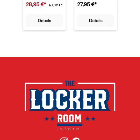
28,95 €*
27,95 €*
9,95
Sammlerstück – er
49,95 €*
Northwest ist mehr
Teamf
vereint die
als nur eine
und O
Leidenschaft für
kuschelige Decke
diese
Details
Details
die Miami Dolphins
– sie ist ein
deine
mit der
Statement. Mit dem
Verbu
Wertschätzung für
markanten
dem 
das US-Militär. Als
Teamnamen der
Herge
offizieller Ausrüster
Miami Dolphins,
robu
der NFL fertigt
die seit 1966 in der
Polyes
Riddell diesen
NFL spielen [1],
langl
Mini-Helm in
quer über die
vielse
limitierter Auflage,
gesamte Decke
einset
um die jährliche
zeigt sie klar, für
lizenz
„Salute to
welches Team dein
Produ
Service“-
Herz schlägt. Die
aus
Kampagne der
Decke kombiniert
strap
Liga zu ehren. Die
die ikonischen
420D
Dolphins, 1966
Teamfarben Aqua
Polye
gegründet und mit
und Orange, die
en Aq
den
seit der Gründung
Orang
charakteristischen
des Franchises
mit W
Teamfarben Aqua
unverändert
Team
und Orange [1],
geblieben sind, mit
bedru
stehen für eine
einem
Größe