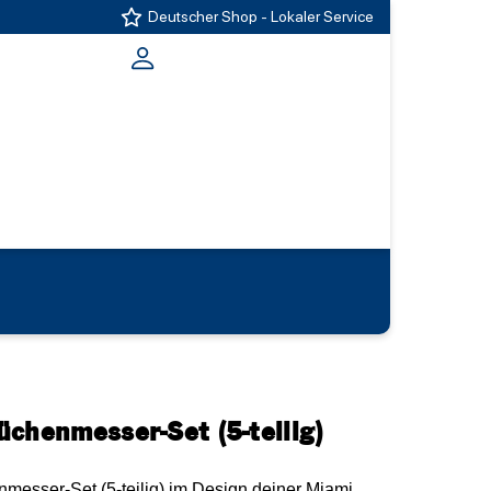
Deutscher Shop - Lokaler Service
chenmesser-Set (5-teilig)
messer-Set (5-teilig) im Design deiner Miami