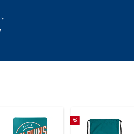
lt
s
%