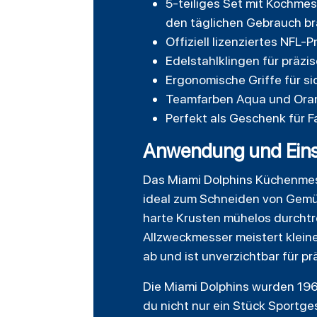
5-teiliges Set mit Kochmes
den täglichen Gebrauch b
Offiziell lizenziertes NFL
Edelstahlklingen für präzi
Ergonomische Griffe für si
Teamfarben Aqua und Orang
Perfekt als Geschenk für 
Anwendung und Einsa
Das Miami Dolphins Küchenmesse
ideal zum Schneiden von Gemüs
harte Krusten mühelos durchtre
Allzweckmesser meistert klein
ab und ist unverzichtbar für p
Die Miami Dolphins wurden 196
du nicht nur ein Stück Sportge