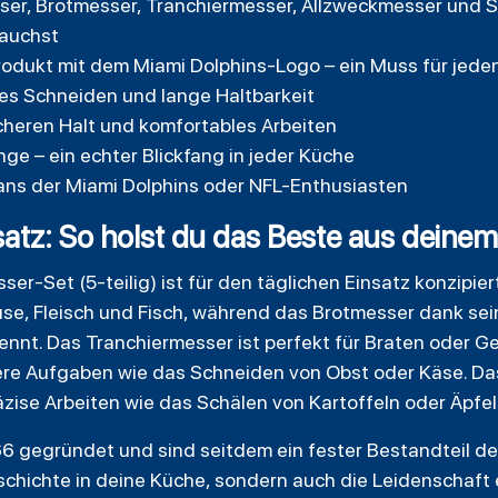
ser, Brotmesser, Tranchiermesser, Allzweckmesser und Sc
rauchst
-Produkt mit dem Miami Dolphins-Logo – ein Muss für jede
ses Schneiden und lange Haltbarkeit
cheren Halt und komfortables Arbeiten
e – ein echter Blickfang in jeder Küche
Fans der Miami Dolphins oder NFL-Enthusiasten
tz: So holst du das Beste aus deinem
r-Set (5-teilig) ist für den täglichen Einsatz konzipie
e, Fleisch und Fisch, während das Brotmesser dank sei
nnt. Das Tranchiermesser ist perfekt für Braten oder Ge
ere Aufgaben wie das Schneiden von Obst oder Käse. D
räzise Arbeiten wie das Schälen von Kartoffeln oder Äpfel
6 gegründet und sind seitdem ein fester Bestandteil der
schichte in deine Küche, sondern auch die Leidenschaft 