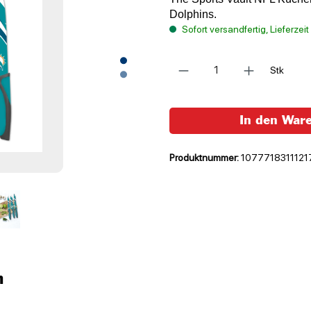
Dolphins.
Sofort versandfertig, Lieferzei
Anzahl
Stk
In den War
Produktnummer:
1077718311121
n