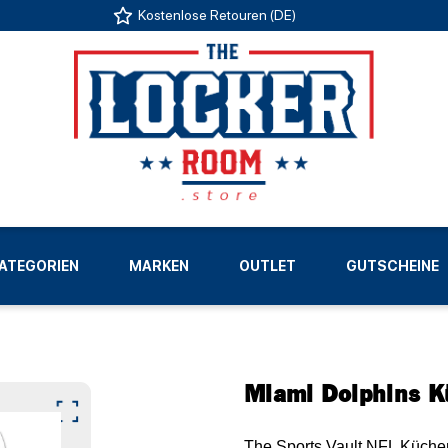
Kostenlose Retouren (DE)
US
ATEGORIEN
MARKEN
OUTLET
GUTSCHEINE
LIGEN
Miami Dolphins Kü
The Sports Vault NFL Küchen