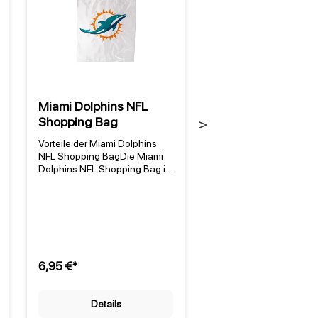
Miami Dolphins NFL
Miami Dolphins NF
Shopping Bag
Bastfußmatte
Next
Vorteile der Miami Dolphins
Ein Stück Dolphins-Trad
NFL Shopping BagDie Miami
für deinen Eingangsber
Dolphins NFL Shopping Bag ist
Die Miami Dolphins NFL
die perfekte Begleitung für
Bastfußmatte ist mehr a
jeden Fan der Miami Dolphins.
ein praktischer Fußabtre
Diese strapazierfähige und
sie ist ein Statement für
umweltfreundliche Tasche aus
Fans. Mit den ikonische
100% Nylon ist nicht nur
Teamfarben Aqua und 
praktisch, sondern auch ein
die seit der Gründung 
stilvolles Accessoire. Mit dem
Teams 1966 [1]
6,95 €*
34,95 €*
Team-Logo im Siebdruck zeigt
unverwechselbar sind, b
man seine Verbundenheit zu
diese Matte die Leiden
den Miami Dolphins und
für die Miami Dolphins d
Details
Details
unterstützt gleichzeitig die
vor deine Haustür. Herge