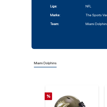
Liga:
NFL
Marke:
The Sports Vau
Team:
Miami Dolphin
Miami Dolphins
%