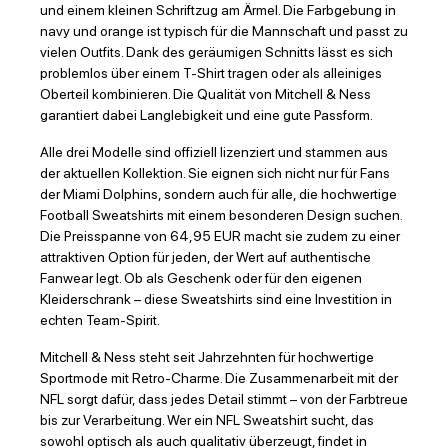
und einem kleinen Schriftzug am Ärmel. Die Farbgebung in
navy und orange ist typisch für die Mannschaft und passt zu
vielen Outfits. Dank des geräumigen Schnitts lässt es sich
problemlos über einem T-Shirt tragen oder als alleiniges
Oberteil kombinieren. Die Qualität von Mitchell & Ness
garantiert dabei Langlebigkeit und eine gute Passform.
Alle drei Modelle sind offiziell lizenziert und stammen aus
der aktuellen Kollektion. Sie eignen sich nicht nur für Fans
der Miami Dolphins, sondern auch für alle, die hochwertige
Football Sweatshirts mit einem besonderen Design suchen.
Die Preisspanne von 64,95 EUR macht sie zudem zu einer
attraktiven Option für jeden, der Wert auf authentische
Fanwear legt. Ob als Geschenk oder für den eigenen
Kleiderschrank – diese Sweatshirts sind eine Investition in
echten Team-Spirit.
Mitchell & Ness steht seit Jahrzehnten für hochwertige
Sportmode mit Retro-Charme. Die Zusammenarbeit mit der
NFL sorgt dafür, dass jedes Detail stimmt – von der Farbtreue
bis zur Verarbeitung. Wer ein NFL Sweatshirt sucht, das
sowohl optisch als auch qualitativ überzeugt, findet in