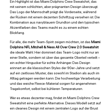
Ein Highlight ist das Miami Dolphins Crew Sweatshirt, das
mit seinem schlichten, aber prägnanten Design überzeugt.
Das Logo der Mannschaft prägt die Vorderseite, während
der Rücken mit einem dezenten Schriftzug versehen ist. Die
Kombination aus navyblauem Grundton und den typischen
Akzentfarben des Teams macht es zu einem echten
Blickfang.
Für alle, die mehr Team-Spirit zeigen möchten, ist das
Miami
Dolphins NFL Mitchell & Ness All Over Crew 2.0 Sweatshirt
die ideale Wahl. Hier dominiert das Team-Logo nicht nur an
einer Stelle, sondern ist über das gesamte Oberteil verteilt –
ein echter Hingucker für echte Anhänger. Das Design
erinnert an die klassischen Styles der 90er-Jahre und setzt
auf ein zeitloses Muster, das sowohl im Stadion als auch im
Alltag getragen werden kann. Die hochwertige Verarbeitung
und das weiche Fleece-Material sorgen für angenehmen
Tragekomfort, selbst bei kühleren Temperaturen.
Wer es etwas dezenter mag, findet im Miami Dolphins Crew
Sweatshirt eine perfekte Alternative. Dieses Modell setzt auf
ein cleanes Design mit einem zentralen Logo auf der Brust