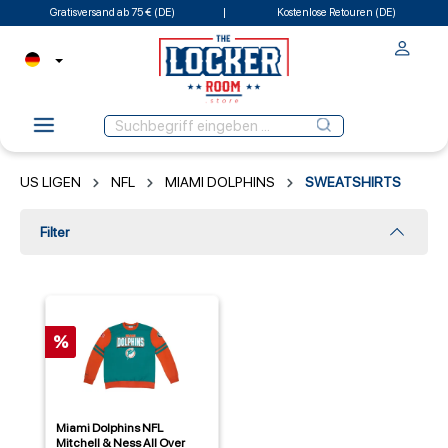
Gratisversand ab 75 € (DE)
Kostenlose Retouren (DE)
US LIGEN
NFL
MIAMI DOLPHINS
SWEATSHIRTS
Filter
%
Miami Dolphins NFL
Mitchell & Ness All Over