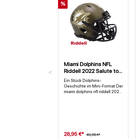
%
Miami Dolphins NFL
Riddell 2022 Salute to
Previous
Service NFL Speed Mini
Ein Stück Dolphins-
Helm
Geschichte im Mini-Format Der
miami dolphins nfl riddell 2022
salute to service nfl speed mini
helm ist mehr als ein
Sammlerstück – er vereint die
Leidenschaft für die Miami
Dolphins mit der
Wertschätzung für das US-
Militär. Als offizieller Ausrüster
28,95 €*
49,95 €*
der NFL fertigt Riddell diesen