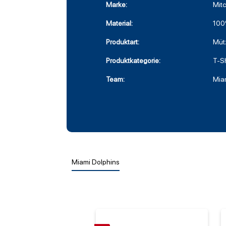
Marke:
Mitc
Material:
100
Produktart:
Müt
Produktkategorie:
T-Sh
Team:
Mia
Miami Dolphins