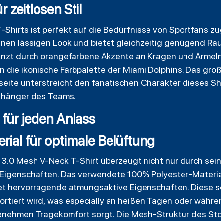
r zeitlosen Stil
-Shirts ist perfekt auf die Bedürfnisse von Sportfans zug
einen lässigen Look und bietet gleichzeitig genügend Ra
nzt durch orangefarbene Akzente an Kragen und Ärmeln, i
die ikonische Farbpalette der Miami Dolphins. Das gro
seite unterstreicht den fanatischen Charakter dieses S
nhänger des Teams.
 für jeden Anlass
ial für optimale Belüftung
3.0 Mesh V-Neck T-Shirt überzeugt nicht nur durch sein
Eigenschaften. Das verwendete 100% Polyester-Material i
etet hervorragende atmungsaktive Eigenschaften. Diese s
ortiert wird, was especially an heißen Tagen oder währ
genehmen Tragekomfort sorgt. Die Mesh-Struktur des Stof