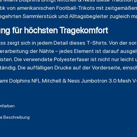
etik von amerikanischen Football-Trikots mit zeitgemäß
begehrten Sammlerstück und Alltagsbegleiter zugleich m
ung für höchsten Tragekomfort
ess zeigt sich in jedem Detail dieses T-Shirts. Von der 
 Verarbeitung der Nähte – jedes Element ist darauf ausg
sten. Die verwendete Polyesterfaser ist nicht nur leich
ändig. Die auffälligen Drucke auf der Vorderseite, einsc
ami Dolphins NFL Mitchell & Ness Jumbotron 3.0 Mesh V
mfarben
he Beschreibung