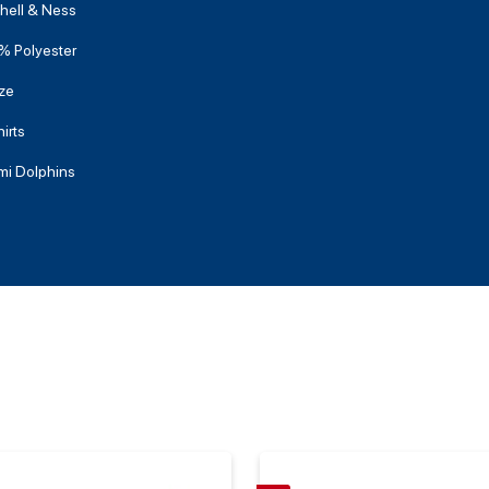
hell & Ness
% Polyester
ze
irts
mi Dolphins