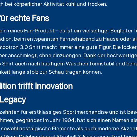
h bei körperlicher Aktivität kühl und trocken.
 für echte Fans
ein reines Fan-Produkt - es ist ein vielseitiger Begleiter
dion, beim entspannten Fernsehabend zu Hause oder als s
botron 3.0 Shirt macht immer eine gute Figur. Die locke
per anschmiegt, ohne einzuengen. Dank der hochwertige
as Shirt auch nach häufigem Waschen formstabil und behä
keit lange stolz zur Schau tragen können.
tion trifft Innovation
 Legacy
hrzehnten für erstklassiges Sportmerchandise und ist be
hmen, gegründet im Jahr 1904, hat sich einen Namen al
 sowohl nostalgische Elemente als auch moderne Akzent
e Miami Dolphins bringt Mitchell & Ness diese Tradition 