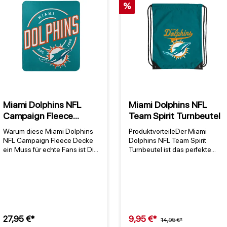
%
Miami Dolphins NFL
Miami Dolphins NFL
Campaign Fleece
Team Spirit Turnbeutel
Decke
Warum diese Miami Dolphins
ProduktvorteileDer Miami
NFL Campaign Fleece Decke
Dolphins NFL Team Spirit
ein Muss für echte Fans ist Die
Turnbeutel ist das perfekte
Miami Dolphins NFL Campaign
Accessoire für jeden Fan der
Fleece Decke von Northwest
Miami Dolphins. Mit den
ist mehr als nur eine
offiziellen Teamfarben Aqua
kuschelige Decke – sie ist ein
und Orange zeigt dieser
Statement. Mit dem markanten
Turnbeutel deine
Teamnamen der Miami
Verbundenheit mit dem Team.
Dolphins, die seit 1966 in der
Hergestellt aus robustem
27,95 €*
9,95 €*
14,95 €*
NFL spielen [1], quer über die
420D Polyester, ist er