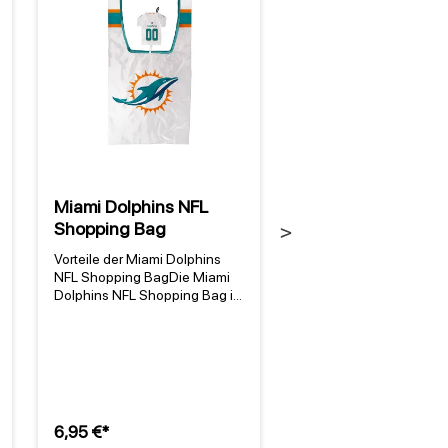
Miami Dolphins NFL
Miami Dolphins NF
Shopping Bag
Bastfußmatte
Next
Vorteile der Miami Dolphins
Ein Stück Dolphins-Trad
NFL Shopping BagDie Miami
für deinen Eingangsber
Dolphins NFL Shopping Bag ist
Die Miami Dolphins NFL
die perfekte Begleitung für
Bastfußmatte ist mehr a
jeden Fan der Miami Dolphins.
ein praktischer Fußabtre
Diese strapazierfähige und
sie ist ein Statement für
umweltfreundliche Tasche aus
Fans. Mit den ikonische
100% Nylon ist nicht nur
Teamfarben Aqua und 
praktisch, sondern auch ein
die seit der Gründung 
stilvolles Accessoire. Mit dem
Teams 1966 [1]
6,95 €*
34,95 €*
Team-Logo im Siebdruck zeigt
unverwechselbar sind, b