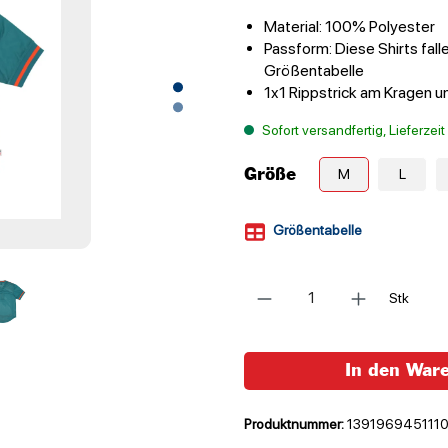
Material: 100% Polyester
Passform: Diese Shirts fall
Größentabelle
1x1 Rippstrick am Kragen 
Sofort versandfertig, Lieferzei
Größe
M
L
Größentabelle
Anzahl
Stk
In den War
Produktnummer:
139196945111