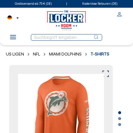
Gratisversand ab 75 € (DE)
Kostenlose Retouren (DE)
US LIGEN
NFL
MIAMI DOLPHINS
T-SHIRTS