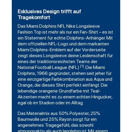
Exklusives Design trifft auf
Tragekomfort
Das
Miami Dolphins
NFL Nike Longsleeve
Fashion
Top ist mehr als nur ein Fan-Shirt – es ist
ein Statement für echte Dolphins-Anhänger. Mit
dem offiziellen NFL-Logo und dem markanten
Miami Dolphins-Emblem auf der Vorderseite
zeigt dieses Longsleeve deine Leidenschaft für
eines der traditionsreichsten Teams der
[1]
National Football League (NFL)
. Die Miami
Dolphins, 1966 gegründet, stehen seit jeher für
eine einzigartige Farbkombination aus Aqua und
Orange, die dieses Shirt perfekt einfängt. Die
lebendige orangene Grundfarbe mit Teal-
Akzenten macht es zu einem echten Hingucker,
egal ob im Stadion oder im Alltag.
Das Materialmix aus 50% Polyester, 25%
Baumwolle und 25% Rayon sorgt für ein
angenehmes Tragegefühl, das sowohl
atmungsaktiv als auch langlebig ist. Mit einem