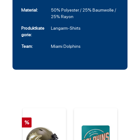
Material:
50% Polyester / 25% Baumwolle /
25% Rayon
Produktkate
Langarm-Shirts
gorie:
Team:
Miami Dolphins
%
%