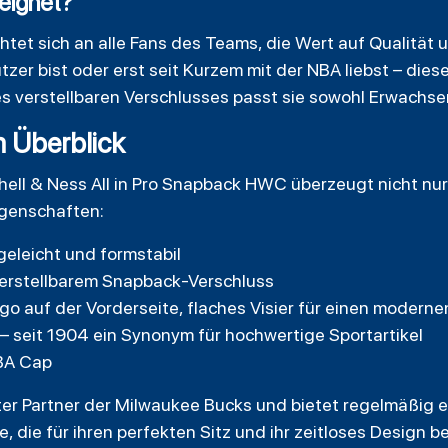
eeignet?
tet sich an alle Fans des Teams, die Wert auf Qualität u
tzer bist oder erst seit Kurzem mit der NBA liebst – dies
s verstellbaren Verschlusses passt sie sowohl Erwachse
m Überblick
ell & Ness All in Pro Snapback HWC überzeugt nicht nur
igenschaften:
geleicht und formstabil
verstellbarem Snapback-Verschluss
o auf der Vorderseite, flaches Visier für einen moderne
s – seit 1904 ein Synonym für hochwertige Sportartikel
NBA Cap
rter Partner der Milwaukee Bucks und bietet regelmäßig e
rie, die für ihren perfekten Sitz und ihr zeitloses Design b