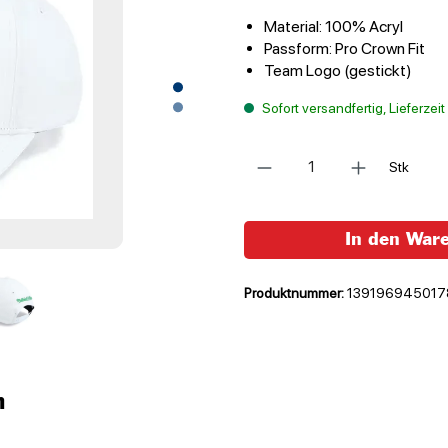
Material: 100% Acryl
Passform: Pro Crown Fit
Team Logo (gestickt)
Sofort versandfertig, Lieferzei
Anzahl
Stk
In den War
Produktnummer:
139196945017
n