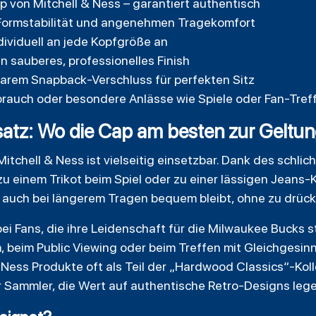
ap von Mitchell & Ness – garantiert authentisch
 Formstabilität und angenehmen Tragekomfort
ndividuell an jede Kopfgröße an
n sauberes, professionelles Finish
barem Snapback-Verschluss für perfekten Sitz
ebrauch oder besondere Anlässe wie Spiele oder Fan-Tref
atz: Wo die Cap am besten zur Geltu
tchell & Ness ist vielseitig einsetzbar. Dank des schli
zu einem Trikot beim Spiel oder zu einer lässigen Jeans-
e auch bei längerem Tragen bequem bleibt, ohne zu drüc
bei Fans, die ihre Leidenschaft für die Milwaukee Bucks 
m, beim Public Viewing oder beim Treffen mit Gleichgesinn
& Ness Produkte oft als Teil der „Hardwood Classics“-Kol
ür Sammler, die Wert auf authentische Retro-Designs lege