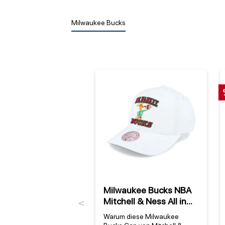
Milwaukee Bucks
Milwaukee Bucks NBA
Mitchell & Ness All in
Previous
Pro Snapback HWC
Warum diese Milwaukee