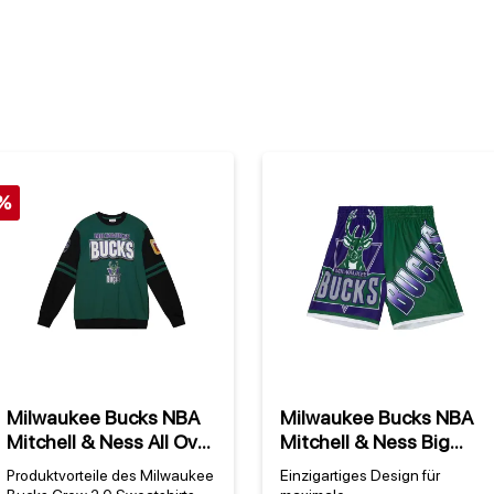
%
Milwaukee Bucks NBA
Milwaukee Bucks NBA
Mitchell & Ness All Over
Mitchell & Ness Big
Crew 2.0 Sweatshirt
Face Fashion 5.0 Shorts
Produktvorteile des Milwaukee
Einzigartiges Design für