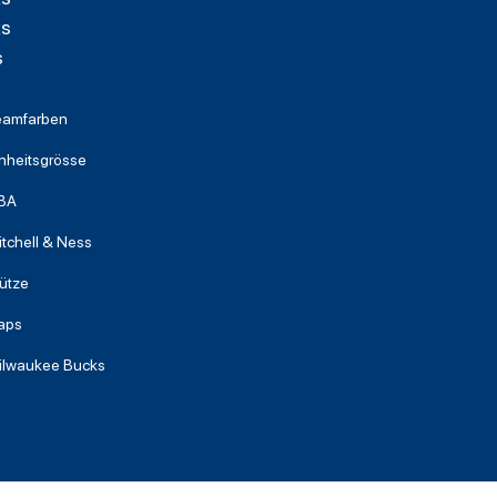
ks
s
eamfarben
nheitsgrösse
BA
tchell & Ness
ütze
aps
ilwaukee Bucks