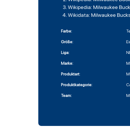
Wikipedia: Milwaukee Buc
Wikidata: Milwaukee Buck
Farbe:
T
Größe:
Ei
Liga:
N
Marke:
Mi
Produktart:
M
Produktkategorie:
C
Team:
M