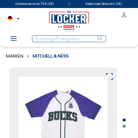
Gratisversand ab 75 € (DE)
Kostenlose Retouren (DE)
MARKEN
MITCHELL & NESS