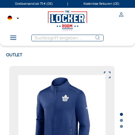
Gratisversand ab 75 € (DE)
Kostenlose Retouren (DE)
OUTLET