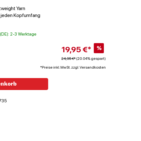
tweight Yarn
t jeden Kopfumfang
t (DE): 2-3 Werktage
19,95 €*
%
24,95 €*
(20.04% gespart)
*Preise inkl. MwSt. zzgl. Versandkosten
enkorb
735