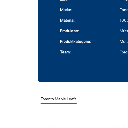
Marke:
Fana
Material:
100%
Produktart:
Müt
Produktkategorie:
Müt
Team:
Toro
Toronto Maple Leafs