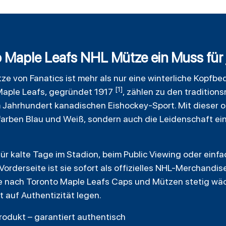
 Maple Leafs NHL Mütze ein Muss für j
tze von
Fanatics
ist mehr als nur eine winterliche Kopfbe
[1]
Maple Leafs, gegründet 1917
, zählen zu den tradition
em Jahrhundert kanadischen
Eishockey
-Sport. Mit dieser o
sfarben Blau und Weiß, sondern auch die Leidenschaft ei
ür kalte Tage im Stadion, beim Public Viewing oder einfa
orderseite ist sie sofort als offizielles NHL-Merchandis
 nach Toronto Maple Leafs Caps und Mützen stetig wäch
t auf Authentizität legen.
Produkt – garantiert authentisch