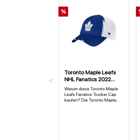
%
Toronto Maple Leafs
NHL Fanatics 2022
Previous
Draft Authentic Pro On
Warum diese Toronto Maple
Stage Trucker Cap
Leafs Fanatics Trucker Cap
kaufen? Die Toronto Maple
Leafs Fanatics Trucker Cap
vereint offizielles NHL-
Merchandise mit dem kultigen
Design der Toronto Maple
Leafs – einem Team mit über
100 Jahren Tradition seit der
Gründung 1917 [1]. Diese