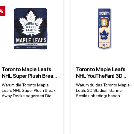
%
Toronto Maple Leafs
Toronto Maple Leafs
NHL Super Plush Break
NHL YouTheFan! 3D
Away Decke
Stadium Banner Schild
Warum die Toronto Maple
Warum du das Toronto Maple
Leafs NHL Super Plush Break
Leafs 3D Stadium Banner
Away Decke begeistert Die
Schild unbedingt haben
toronto maple leafs nhl decke
solltest Das Toronto Maple
ist mehr als nur ein Fanartikel –
Leafs 3D Stadium Banner
sie verbindet Teamstolz mit
Schild ist mehr als nur ein
höchstem Komfort. Seit 1917
Fanartikel – es ist eine
steht das Team aus Toronto für
Hommage an eines der
Eishockey-Tradition [1], und
traditionsreichsten Teams der
diese Decke bringt diese
NHL. Gegründet im Jahr 1917