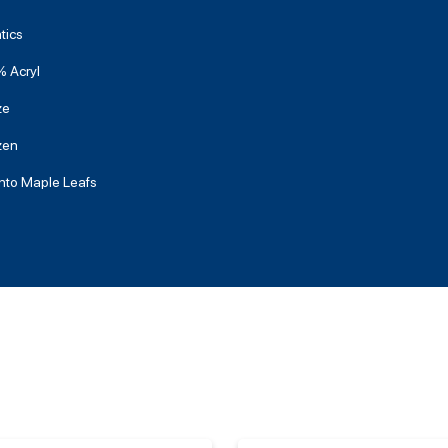
tics
 Acryl
ze
zen
nto Maple Leafs