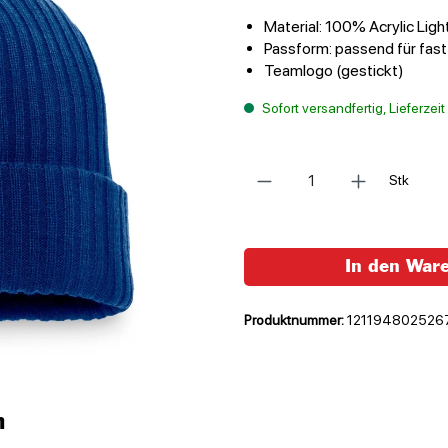
Material: 100% Acrylic Ligh
Passform: passend für fas
Teamlogo (gestickt)
Sofort versandfertig, Lieferzei
Anzahl
Stk
In den War
Produktnummer:
121194802526
n