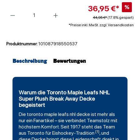
36,95 €*
%
Anzahl
44,95 €*
(17.8% gespart)
*Preise inkl. MwSt. zzgl. Versandkosten
Produktnummer:
101087918550537
Beschreibung
Bewertungen
Warum die Toronto Maple Leafs NHL
Super Plush Break Away Decke
begeistert
Die
toronto maple leafs
nhl
decke
ist mehr als
nur ein Fanartikel – sie verbindet Teamstolz mit
höchstem Komfort. Seit 1917 steht das Team
[1]
aus Toronto für Eishockey-Tradition
, und
diese Decke bringt diese Leidenschaft direkt in