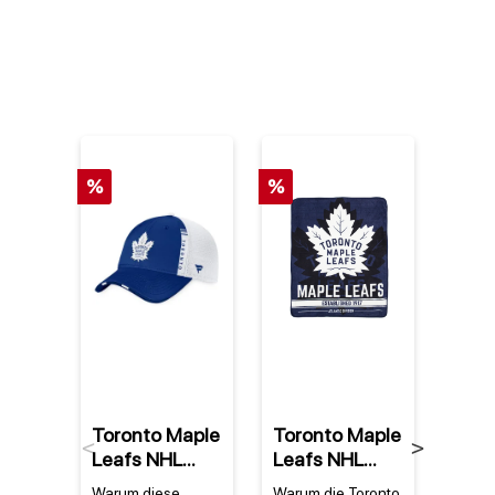
%
%
Toronto Maple
Toronto Maple
Toro
Previous
Next
Leafs NHL
Leafs NHL
Leaf
Fanatics 2022
Super Plush
YouT
Warum diese
Warum die Toronto
Warum