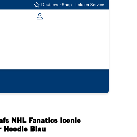
Deutscher Shop - Lokaler Service
fs NHL Fanatics Iconic
r Hoodie Blau