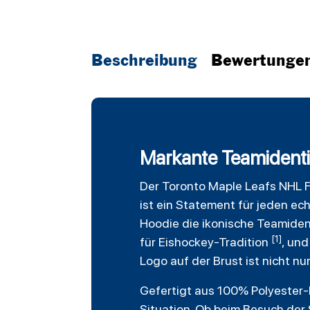
Beschreibung
Bewertunge
Markante Teamidentit
Der
Toronto Maple Leafs
NHL
ist ein Statement für jeden ech
Hoodie die ikonische Teamident
[1]
für Eishockey-Tradition
, und
Logo auf der Brust ist nicht n
Gefertigt aus 100% Polyester-
Situation. Ob beim Besuch der 