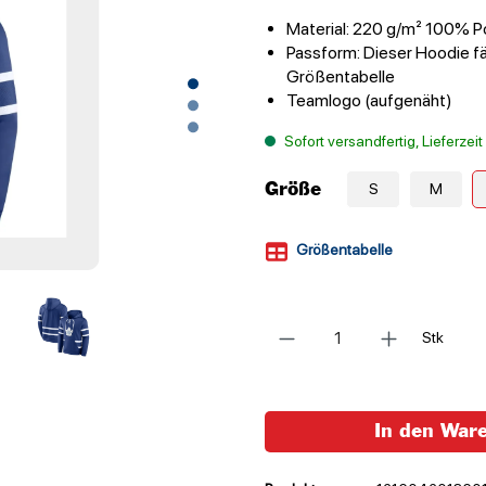
Material: 220 g/m² 100% P
Passform: Dieser Hoodie fäl
Größentabelle
Teamlogo (aufgenäht)
Sofort versandfertig, Lieferzei
Größe
S
M
Größentabelle
Anzahl
Stk
In den War