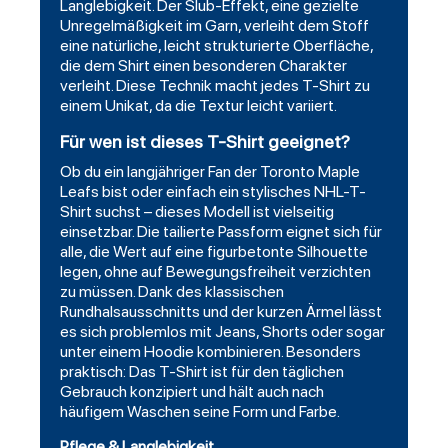
Langlebigkeit. Der Slub-Effekt, eine gezielte
Unregelmäßigkeit im Garn, verleiht dem Stoff
eine natürliche, leicht strukturierte Oberfläche,
die dem Shirt einen besonderen Charakter
verleiht. Diese Technik macht jedes T-Shirt zu
einem Unikat, da die Textur leicht variiert.
Für wen ist dieses T-Shirt geeignet?
Ob du ein langjähriger Fan der
Toronto
Maple
Leafs bist oder einfach ein stylisches NHL-T-
Shirt suchst – dieses Modell ist vielseitig
einsetzbar. Die tailierte Passform eignet sich für
alle, die Wert auf eine figurbetonte Silhouette
legen, ohne auf Bewegungsfreiheit verzichten
zu müssen. Dank des klassischen
Rundhalsausschnitts und der kurzen Ärmel lässt
es sich problemlos mit Jeans, Shorts oder sogar
unter einem Hoodie kombinieren. Besonders
praktisch: Das T-Shirt ist für den täglichen
Gebrauch konzipiert und hält auch nach
häufigem Waschen seine Form und Farbe.
Pflege & Langlebigkeit