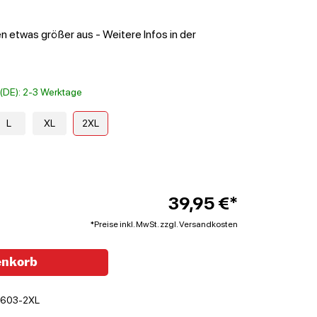
en etwas größer aus - Weitere Infos in der
t (DE): 2-3 Werktage
L
XL
2XL
39,95 €*
*Preise inkl. MwSt. zzgl. Versandkosten
enkorb
603-2XL