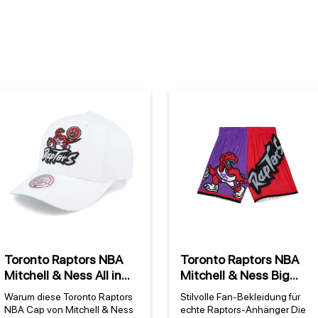
Toronto Raptors NBA
Toronto Raptors NBA
Mitchell & Ness All in
Mitchell & Ness Big
Pro Snapback HWC
Face Fashion 5.0 Shorts
Warum diese Toronto Raptors
Stilvolle Fan-Bekleidung für
NBA Cap von Mitchell & Ness
echte Raptors-Anhänger Die