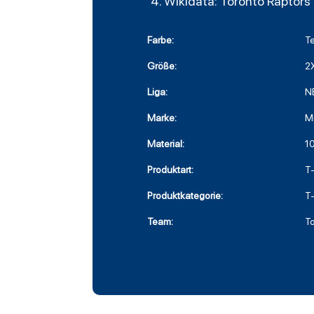
Wikidata: Toronto Raptors
Farbe:
T
Größe:
2
Liga:
N
Marke:
Mi
Material:
1
Produktart:
T-
Produktkategorie:
T-
Team:
T