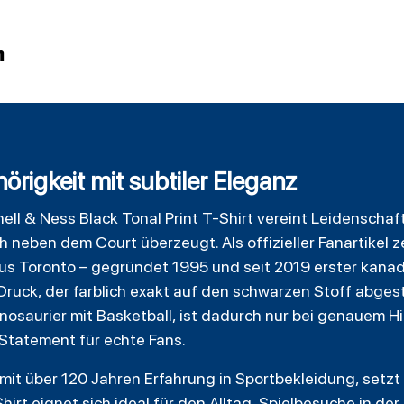
n
rigkeit mit subtiler Eleganz
ell & Ness
Black
Tonal Print T-Shirt vereint Leidenschaft
h neben dem Court überzeugt. Als offizieller Fanartikel z
 Toronto – gegründet 1995 und seit 2019 erster kanadi
 Druck, der farblich exakt auf den schwarzen Stoff abgest
Dinosaurier mit Basketball, ist dadurch nur bei genauem 
 Statement für echte Fans.
 mit über 120 Jahren Erfahrung in Sportbekleidung, setzt 
irt eignet sich ideal für den Alltag, Spielbesuche in de