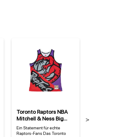
Toronto Raptors NBA
Toronto Raptors 
Mitchell & Ness Big
Mitchell & Ness
Next
Face Fashion 5.0 Tank
Billboard Trucker
Ein Statement für echte
Warum diese offizielle 
Top
Snapback HWC
Raptors-Fans Das Toronto
Snapback ein Muss für