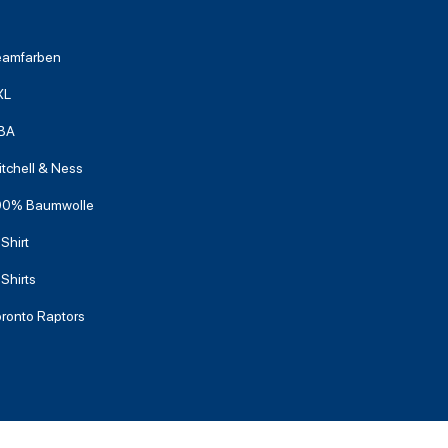
eamfarben
XL
BA
tchell & Ness
00% Baumwolle
Shirt
Shirts
oronto Raptors