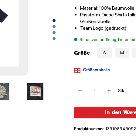
Material: 100% Baumwolle
Passform: Diese Shirts fall
Größentabelle
Team Logo (gedruckt)
Sofort versandfertig, Lieferzei
Größe
S
M
Größentabelle
Anzahl
Stk
In den War
Produktnummer:
139196945092