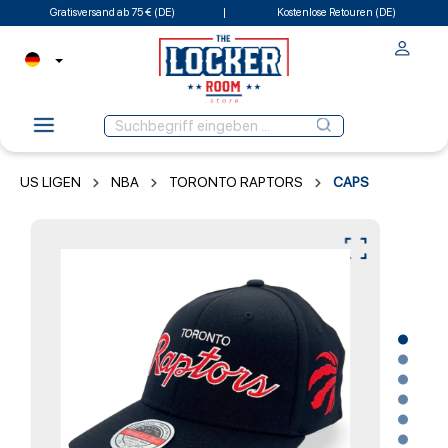
Gratisversand ab 75 € (DE)
Kostenlose Retouren (DE)
US LIGEN
NBA
TORONTO RAPTORS
CAPS