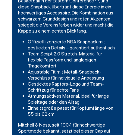
Basketball in der Eastern Conference
, und
diese
Snapback
überträgt diese Energie in ein
hochwertiges Accessoire. Die Kombination aus
schwarzem Grunddesign und roten Akzenten
spiegelt die Vereinsfarben wider und macht die
Kappe zu einem echten Blickfang.
Offiziell lizenzierte NBA Snapback mit
gestickten Details – garantiert authentisch
Team Script 2.0 Stretch-Material für
flexible Passform und langlebigen
Tragekomfort
Adjustable Fit mit Metall-Snapback-
Verschluss für individuelle Anpassung
Gesticktes Raptors-Logo und Team-
Schriftzug für echte Fans
Atmungsaktives Material, ideal für lange
Spieltage oder den Alltag
Einheitsgröße passt für Kopfumfänge von
55 bis 62 cm
Mitchell & Ness, seit 1904 für hochwertige
Sportmode bekannt, setzt bei dieser Cap auf