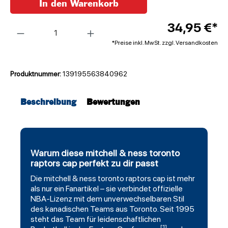
In den Warenkorb
Anzahl
34,95 €*
*Preise inkl. MwSt. zzgl. Versandkosten
Produktnummer:
139195563840962
Beschreibung
Bewertungen
Warum diese mitchell & ness toronto
raptors cap perfekt zu dir passt
Die
mitchell
& ness
toronto raptors
cap ist mehr
als nur ein Fanartikel – sie verbindet offizielle
NBA-Lizenz mit dem unverwechselbaren Stil
des kanadischen Teams aus Toronto. Seit 1995
steht das Team für leidenschaftlichen
[1]