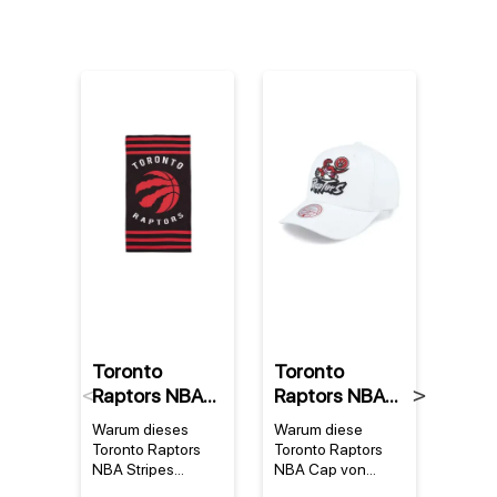
Toronto
Toronto
Toro
Raptors NBA
Raptors NBA
Rapt
Previous
Next
Stripes
Mitchell &
Mitc
Warum dieses
Warum diese
Stilvo
Strandtuch
Ness All in Pro
Ness
Toronto Raptors
Toronto Raptors
Bekle
Snapback
Fash
NBA Stripes
NBA Cap von
echte
Strandtuch ein
Mitchell & Ness
Anhän
HWC
Shor