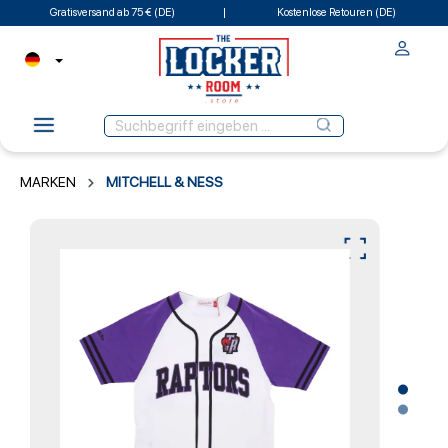
Gratisversand ab 75 € (DE)
Kostenlose Retouren (DE)
MARKEN
MITCHELL & NESS