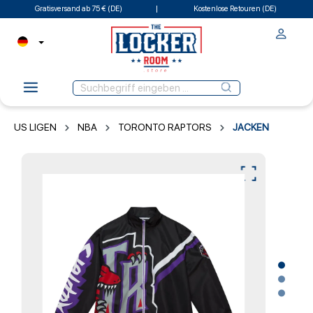
Gratisversand ab 75 € (DE)
Kostenlose Retouren (DE)
US LIGEN
NBA
TORONTO RAPTORS
JACKEN