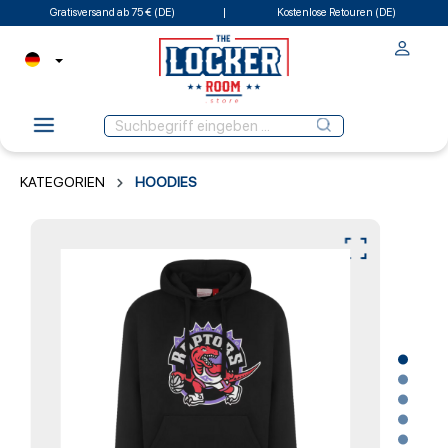
Gratisversand ab 75 € (DE)
Kostenlose Retouren (DE)
KATEGORIEN
HOODIES