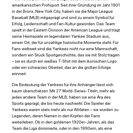
amerikanischen Profisport. Seit ihrer Gründung im Jahr 1901
in der Bronx, New York City, haben sie die Major League
Baseball (MLB) mitgeprägt und sind zu einem Symbol für
Erfolg, Leidenschaft und Fan-Kultur geworden. Das Team
spielt in der Eastern Division der American League und trägt
seine Heimspiele im legendären Yankee Stadium aus,
einem Ort, der für unzählige historische Momente steht. Für
Fans weltweit sind die Yankees nicht nur eine Mannschaft,
sondern ein Stück Sportgeschichte, das sie mit Stolz tragen
– sei es durch ein weißes T-Shirt mit dem ikonischen Logo
oder ein schwarzes Oberteil, das an die großen Erfolge
erinnert.
Die Bedeutung der Yankees für ihre Anhänger lässt sich
kaum überschätzen. Mit 27 World-Series-Titeln, mehr als
jedes andere Team in der MLB, haben sie eine Ära des
Sports geprägt, die bis heute nachwirkt. Die Spieler der
Yankees waren stets mehr als nur Athleten – sie wurden zu
Legenden, deren Namen in den Köpfen der Fans
weiterleben. Ob in den goldenen 1920er-Jahren, als das
Team die Liga dominierte, oder in den 1990ern, als eine