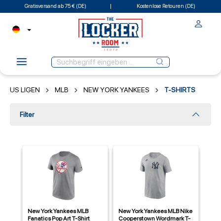
Gratisversand ab 75 € (DE)
Kostenlose Retouren (DE)
US LIGEN
MLB
NEW YORK YANKEES
T-SHIRTS
Filter
New York Yankees MLB
New York Yankees MLB Nike
Fanatics Pop Art T-Shirt
Cooperstown Wordmark T-