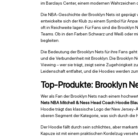
im Barclays Center, einem modernen Wahrzeichen der 
Die NBA-Geschichte der Brooklyn Nets ist geprägt 
entwickelte sich der Klub zu einem Symbol für Anpa
oft in Reichweite lagen. Für Fans sind die Brookly
Teams. Ob in den Farben Schwarz und Weiß oder mi
begleiten.
Die Bedeutung der Brooklyn Nets für ihre Fans geht ü
und die Verbundenheit mit Brooklyn. Die Brooklyn Ne
Viewing – wer sie trägt, zeigt seine Zugehörigkeit 
Leidenschaft entfaltet, und die Hoodies werden zu
Top-Produkte: Brooklyn Ne
Wer als Fan der Brooklyn Nets nach einem hochwert
Nets NBA Mitchell & Ness Head Coach Hoodie Bla
Hoodie trägt das klassische Logo der New Jersey-Är
oberen Segment der Kategorie, was sich durch die ho
Der Hoodie fällt durch sein schlichtes, aber markant
Kapuze ist mit einem praktischen Kordelzug versehen