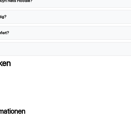
oklyn Nets Hoodie?
tig?
fert?
ken
rmationen