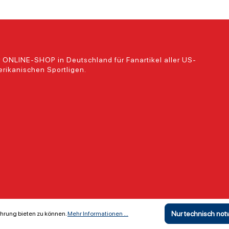
 ONLINE-SHOP in Deutschland für Fanartikel aller US-
rikanischen Sportligen.
Nur technisch no
hrung bieten zu können.
Mehr Informationen ...