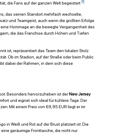
[1]
tät, die Fans auf der ganzen Welt begeistert
.
ms, das seinen Standort mehrfach wechselte,
nsatz und Teamgeist, auch wenn die größten Erfolge
auch eine Hommage an die bewegte Vergangenheit des
gern, die das Franchise durch Höhen und Tiefen
annt ist, repräsentiert das Team den lokalen Stolz
tät. Ob im Stadion, auf der Straße oder beim Public
eibt dabei der Rahmen, in dem sich diese
bot. Besonders hervorzuheben ist der
New Jersey
ort und eignet sich ideal für kühlere Tage. Der
en. Mit einem Preis von 69,95 EUR liegt er im
 in Weiß und Rot auf der Brust platziert ist. Die
 eine geräumige Fronttasche, die nicht nur