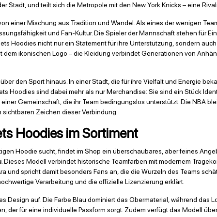
Stadt, und teilt sich die Metropole mit den New York Knicks – eine Rivali
von einer Mischung aus Tradition und Wandel. Als eines der wenigen Tea
ssungsfähigkeit und Fan-Kultur. Die Spieler der Mannschaft stehen für Ei
n Nets Hoodies nicht nur ein Statement für ihre Unterstützung, sondern 
t dem ikonischen Logo – die Kleidung verbindet Generationen von Anhän
ber den Sport hinaus. In einer Stadt, die für ihre Vielfalt und Energie bek
ts Hoodies sind dabei mehr als nur Merchandise: Sie sind ein Stück Identi
zu einer Gemeinschaft, die ihr Team bedingungslos unterstützt. Die NBA bl
m sichtbaren Zeichen dieser Verbindung.
ts Hoodies im Sortiment
igen Hoodie sucht, findet im Shop ein überschaubares, aber feines Ange
u
. Dieses Modell verbindet historische Teamfarben mit modernem Tragekomf
a und spricht damit besonders Fans an, die die Wurzeln des Teams schätz
chwertige Verarbeitung und die offizielle Lizenzierung erklärt.
es Design auf. Die Farbe Blau dominiert das Obermaterial, während das Logo
, der für eine individuelle Passform sorgt. Zudem verfügt das Modell über