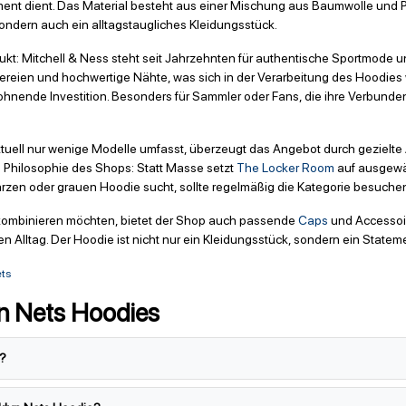
ement dient. Das Material besteht aus einer Mischung aus Baumwolle und Po
, sondern auch ein alltagstaugliches Kleidungsstück.
ukt: Mitchell & Ness steht seit Jahrzehnten für authentische Sportmode und 
ickereien und hochwertige Nähte, was sich in der Verarbeitung des Hoodies 
lohnende Investition. Besonders für Sammler oder Fans, die ihre Verbunden
tuell nur wenige Modelle umfasst, überzeugt das Angebot durch gezielte
 Philosophie des Shops: Statt Masse setzt
The Locker Room
auf ausgewäh
en oder grauen Hoodie sucht, sollte regelmäßig die Kategorie besuchen, 
ln kombinieren möchten, bietet der Shop auch passende
Caps
und Accessoire
n Alltag. Der Hoodie ist nicht nur ein Kleidungsstück, sondern ein Statem
ets
n Nets Hoodies
t?