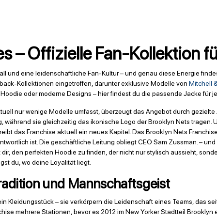
s – Offizielle Fan-Kollektion 
l und eine leidenschaftliche Fan-Kultur – und genau diese Energie finde
wback-Kollektionen eingetroffen, darunter exklusive Modelle von
Mitchell 
 Hoodie oder moderne Designs – hier findest du die passende Jacke für j
tuell nur wenige Modelle umfasst, überzeugt das Angebot durch gezielt
, während sie gleichzeitig das ikonische Logo der Brooklyn Nets tragen.
eibt das Franchise aktuell ein neues Kapitel. Das Brooklyn Nets Franchi
antwortlich ist. Die geschäftliche Leitung obliegt CEO Sam Zussman. – un
dir, den perfekten Hoodie zu finden, der nicht nur stylisch aussieht, son
st du, wo deine Loyalität liegt.
radition und Mannschaftsgeist
ein Kleidungsstück – sie verkörpern die Leidenschaft eines Teams, das se
hise mehrere Stationen, bevor es 2012 im New Yorker Stadtteil Brooklyn 