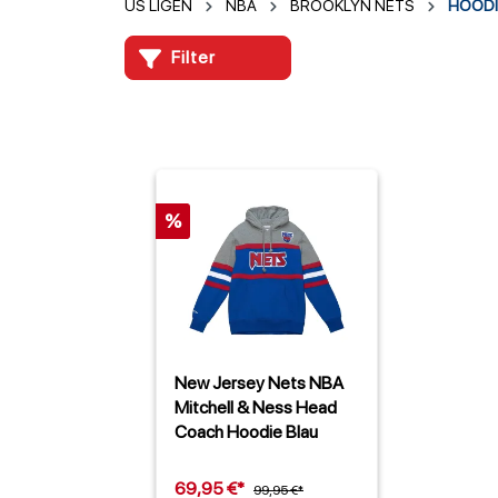
US LIGEN
NBA
BROOKLYN NETS
HOODI
Filter
%
New Jersey Nets NBA
Mitchell & Ness Head
Coach Hoodie Blau
69,95 €*
99,95 €*