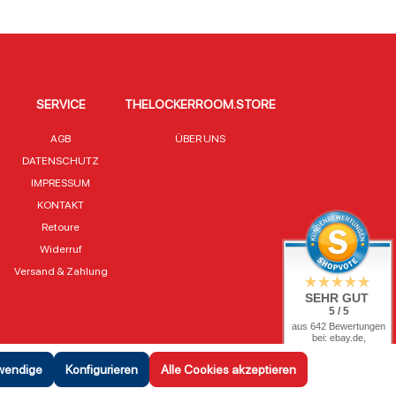
SERVICE
THELOCKERROOM.STORE
AGB
ÜBER UNS
DATENSCHUTZ
IMPRESSUM
KONTAKT
Retoure
Widerruf
Versand & Zahlung
SEHR GUT
5 / 5
aus 642 Bewertungen
bei: ebay.de,
shopvote.de
twendige
Konfigurieren
Alle Cookies akzeptieren