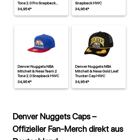
Tone 2.0 Pro Snapback
Snapback HWC
HWC
34,95 €*
34,95 €*
Denver Nuggets NBA
Denver Nuggets NBA
Mitchell & Ness Team 2
Mitchell & Ness Gold Leaf
Tone 2.0 Snapback HWC
Trucker Cap HWC
34,95 €*
34,95 €*
Denver Nuggets Caps –
Offizieller Fan-Merch direkt aus