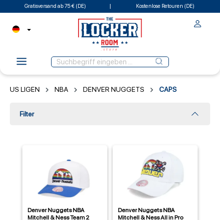
Gratisversand ab 75 € (DE)
Kostenlose Retouren (DE)
US LIGEN
NBA
DENVER NUGGETS
CAPS
Filter
Denver Nuggets NBA
Denver Nuggets NBA
Mitchell & Ness Team 2
Mitchell & Ness All in Pro