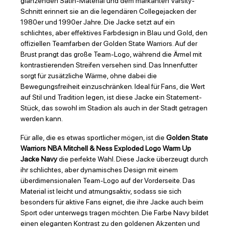
glänzenden Satin-Material und dem markanten Varsity-
Schnitt erinnert sie an die legendären Collegejacken der
1980er und 1990er Jahre. Die Jacke setzt auf ein
schlichtes, aber effektives Farbdesign in Blau und Gold, den
offiziellen Teamfarben der Golden State Warriors. Auf der
Brust prangt das große Team-Logo, während die Ärmel mit
kontrastierenden Streifen versehen sind. Das Innenfutter
sorgt für zusätzliche Wärme, ohne dabei die
Bewegungsfreiheit einzuschränken. Ideal für Fans, die Wert
auf Stil und Tradition legen, ist diese Jacke ein Statement-
Stück, das sowohl im Stadion als auch in der Stadt getragen
werden kann.
Für alle, die es etwas sportlicher mögen, ist die
Golden State
Warriors NBA Mitchell & Ness Exploded Logo Warm Up
Jacke Navy
die perfekte Wahl. Diese Jacke überzeugt durch
ihr schlichtes, aber dynamisches Design mit einem
überdimensionalen Team-Logo auf der Vorderseite. Das
Material ist leicht und atmungsaktiv, sodass sie sich
besonders für aktive Fans eignet, die ihre Jacke auch beim
Sport oder unterwegs tragen möchten. Die Farbe Navy bildet
einen eleganten Kontrast zu den goldenen Akzenten und