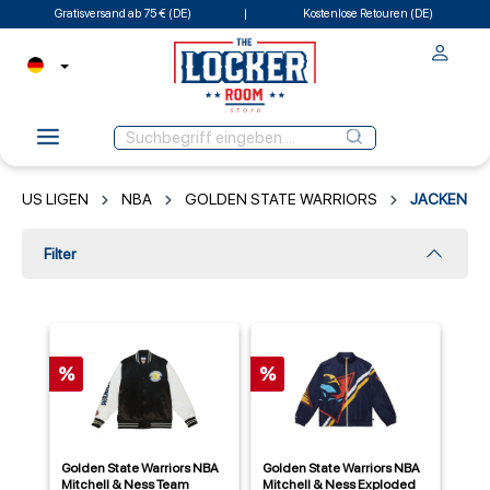
Gratisversand ab 75 € (DE)
Kostenlose Retouren (DE)
US LIGEN
NBA
GOLDEN STATE WARRIORS
JACKEN
Filter
%
%
Golden State Warriors NBA
Golden State Warriors NBA
Mitchell & Ness Team
Mitchell & Ness Exploded